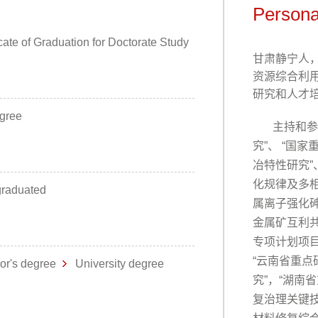
Persona
cate of Graduation for Doctorate Study
甘肃静宁人
资源综合利
研究和人才
egree
主持和
参
究
”
、
“国家
冶特性研究”
化规律及多
graduated
属离子强化
金属矿互利
专项计划项
“
云南省重点
or's degree
University degree
究
”，
“湖南
复治理关键