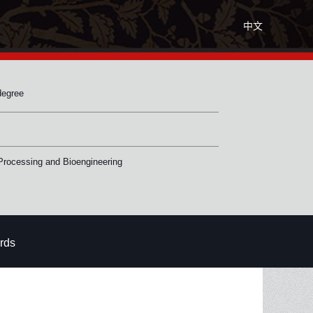
中文
degree
Processing and Bioengineering
rds