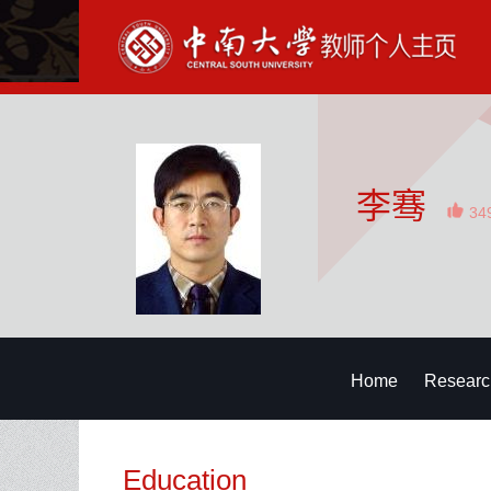
李骞
34
Home
Researc
Education