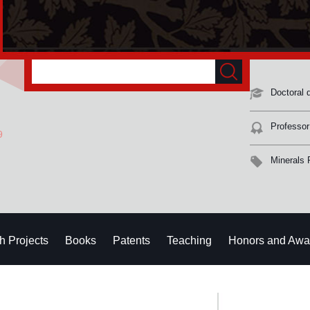
Doctoral 
Professor
9
Minerals 
h Projects
Books
Patents
Teaching
Honors and Awa