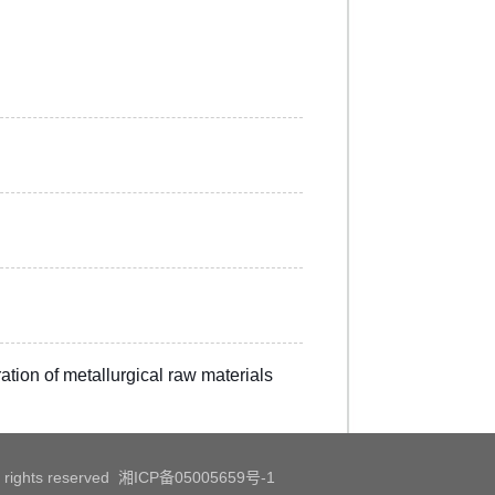
ion of metallurgical raw materials
All rights reserved 湘ICP备05005659号-1