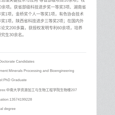
合治理关键技术与应用”等省部级项目
10
余项
，
校
0
余项。获省部级科技进步奖一等奖
3
项、湖南省
等奖
1
项
，
金桥奖个人一等奖
1
项，有色协会技术
等奖
1
项，陕西省科技进步三等奖
2
项
；在国内外
术论文
200
多篇，获授权发明专利
60
余项，培养
研究生
30
余名。
 Doctorate Candidates
ment:Minerals Processing and Bioengineering
el:PhD Graduate
 Address:中南大学资源加工与生物工程学院生物楼207
mation:13574199228
al degree