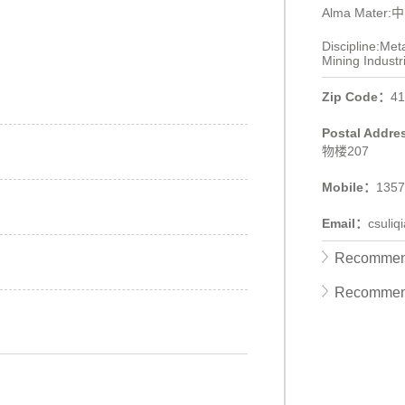
Alma Mater
Discipline:Met
Mining Industr
Zip Code：
41
Postal Addr
物楼207
Mobile：
1357
Email：
csuli
Recommend
Recommen