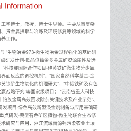
l Information
，工学博士，教授，博士生导师。主要从事复杂
用、贵金属提取与冶炼及环境修复等领域的科学
培养工作。
与
“
生物冶金
973-
微生物冶金过程强化的基础研
重点研发
计划
-
低品位铀金多金属矿资源属性及选
、“
科技部国际合作项目
-
砷黄铁矿微生物分步氧
相界面反应的调控机制
”
、
“
国家自然科学基金
-
金
砷黄铁矿生物氧化的机理研究
”
，“中俄铁矿及有色
共赢战略研究”等国家级项目；
“
云南省重大科技
目
-
铂族金属高效回收除杂关键技术及产业示范
”
、
研发项目
-
绿色高效新型浸金剂制备与应用基础研
省重点研发
-
典型有色矿区植物
-
微生物联合生态修
技术研究与应用，湘江流域面源镉污染农业土壤