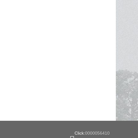
Click:
0000056410