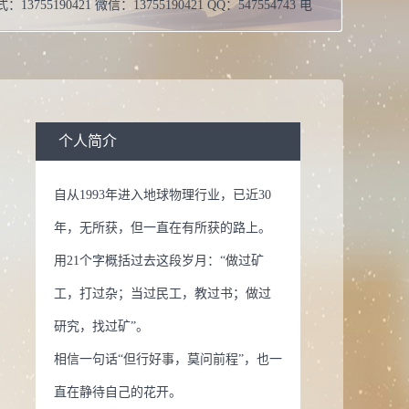
式：
13755190421 微信：13755190421 QQ：547554743 电
55190421
博士学位
息：
在职
校：
中南大学
个人简介
地质资源与地质工程
自从1993年进入地球物理行业，已近30
年，无所获，但一直在有所获的路上。
用21个字概括过去这段岁月：“做过矿
工，打过杂；当过民工，教过书；做过
研究，找过矿”。
相信一句话“但行好事，莫问前程”，也一
直在静待自己的花开。