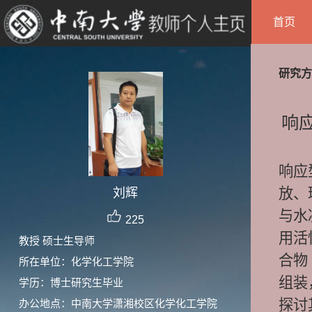
首页
研究方
响
响应
放、
刘辉
与水
225
用活
教授 硕士生导师
合物
所在单位：化学化工学院
组装
学历：博士研究生毕业
探讨
办公地点：中南大学潇湘校区化学化工学院