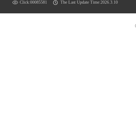
Click:
00085581
The Last Update Time:
2026
.
3
.
10