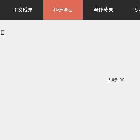
论文成果
科研项目
著作成果
专
目
共0条 0/0