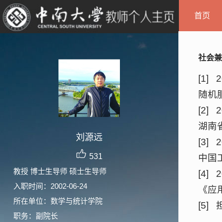
首页
社会兼
[1]
随机
[2]
湖南
刘源远
[3]
531
中国
教授 博士生导师 硕士生导师
[4]
入职时间：2002-06-24
《应
所在单位：数学与统计学院
[5
职务：副院长