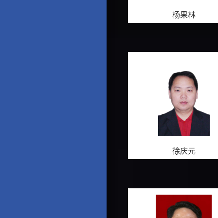
杨果林
徐庆元