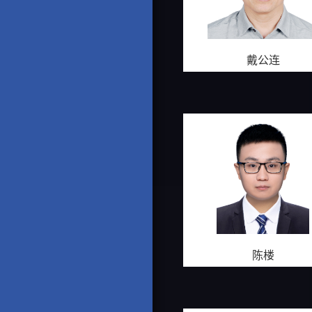
戴公连
陈楼