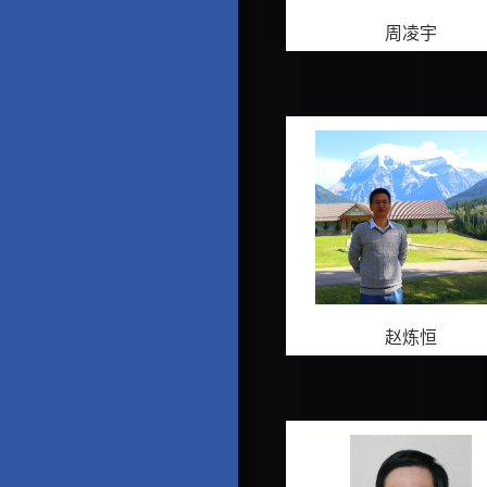
周凌宇
赵炼恒