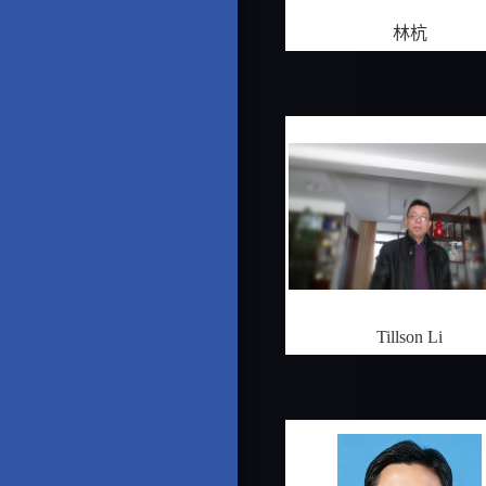
林杭
Tillson Li