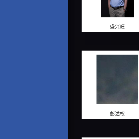
盛兴旺
彭述权