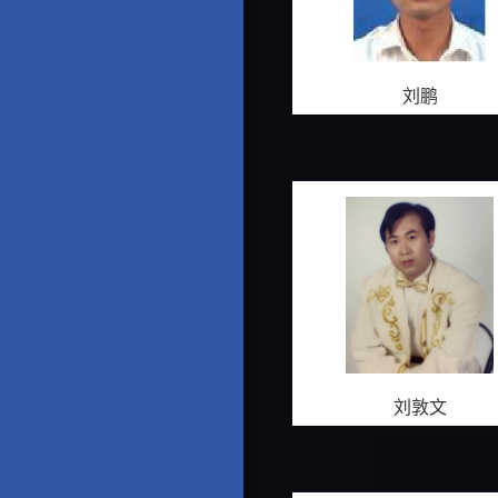
刘鹏
刘敦文