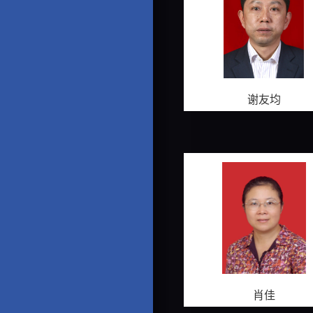
谢友均
肖佳