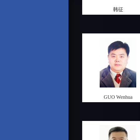
韩征
GUO Wenhua