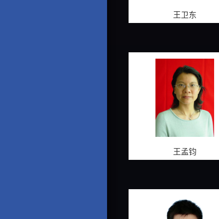
王卫东
王孟钧