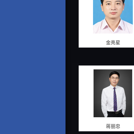
金亮星
蒋丽忠