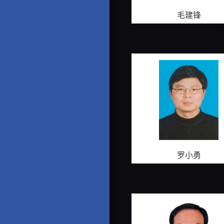
毛建锋
罗小勇