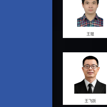
王琨
王飞跃