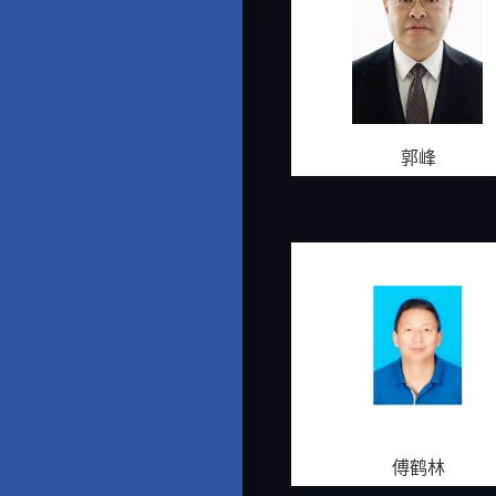
郭峰
傅鹤林