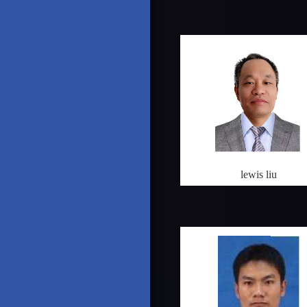
lewis liu