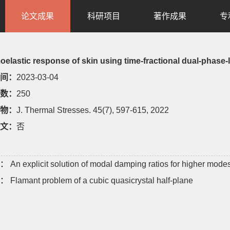
论文成果
科研项目
著作成果
专
elastic response of skin using time-fractional dual-phase-l
间：
2023-03-04
数：
250
物：
J. Thermal Stresses. 45(7), 597-615, 2022
文：
否
：
An explicit solution of modal damping ratios for higher mode
：
Flamant problem of a cubic quasicrystal half-plane