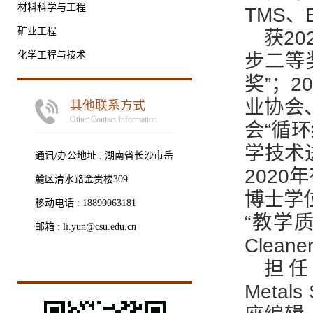
材料科学与工程
TMS
矿业工程
获20
化学工程与技术
步二等
奖”；
2
业协会
其他联系方式
Other Contact Information
会“循
学技术
通讯/办公地址 :
湖南省长沙市岳
2020
麓区清水路金贵楼309
博士学位
移动电话 :
18890063181
“教学质
邮箱 :
li.yun@csu.edu.cn
Clean
担
Metal