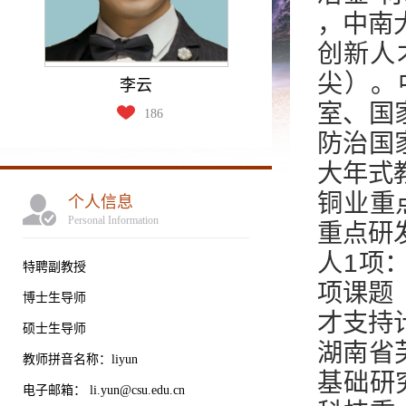
，中南
创新人
尖）。
李云
室、国
186
防治国
大年式
铜业重
个人信息
Personal Information
重点研
人1项
特聘副教授
项课题
博士生导师
才支持
硕士生导师
湖南省
教师拼音名称：liyun
基础研
电子邮箱：
li.yun@csu.edu.cn