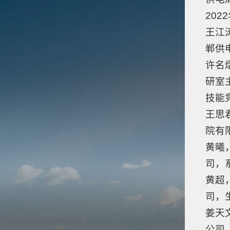
20
王江
郸供
许名
研室
技能
王思
院有
黄曦
司，
黄超
司，
姜天
公司