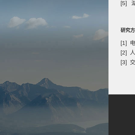
[5
研究方
[1
[2
[3]