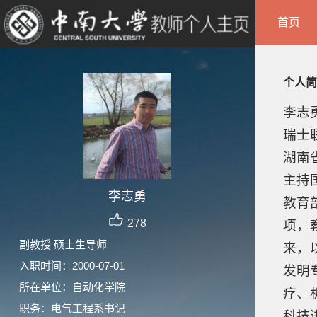
首页
个人简
李志
瑞士
湖南
主持
李志勇
教育
278
项，
副教授 硕士生导师
来，
入职时间：2000-07-01
发明
所在单位：自动化学院
疗、
职务：电气工程系书记
科技