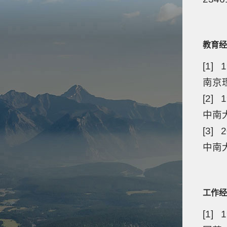
教育经
[1] 1
南京理
[2] 1
中南
[3] 2
中南
工作经
[1] 1