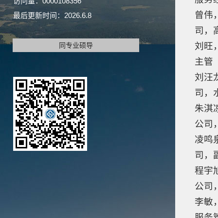
访问量：
0000108356
曾伟
最后更新时间：
2026
.
6
.
8
司，
刘旺
同专业硕导
主管
刘汪
司，
朱淇
公司
凌鸣
司，
程宇
公司
李敏
服务