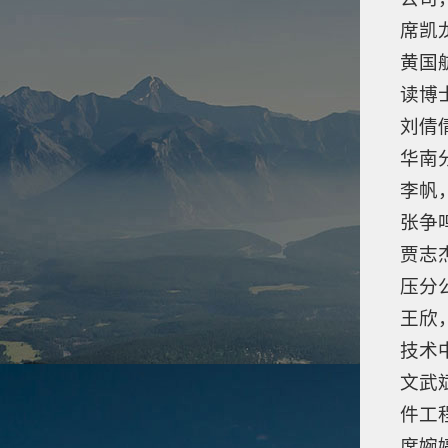
席凯
黄国
读博
刘倩
华南
李帆
张争
贾志
压分
王欣
技术
文武
件工
席婉