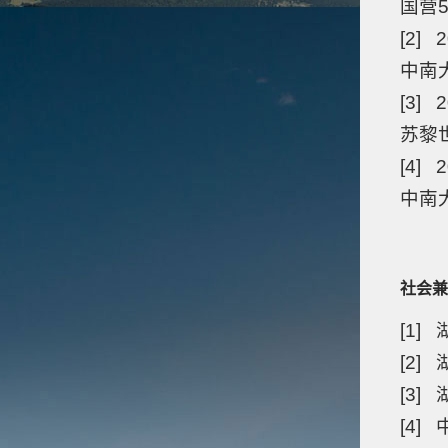
国营5
[2] 
中南大
[3] 2
苏黎
[4] 2
中南
社会兼
[1
[2]
[3]
[4