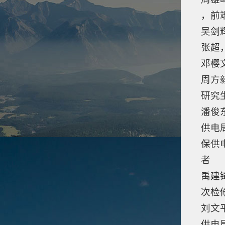
，前
吴剑
张超
邓樱
周方
研究
潘俊
供电
保供
者
禹建
次检
刘文
供电