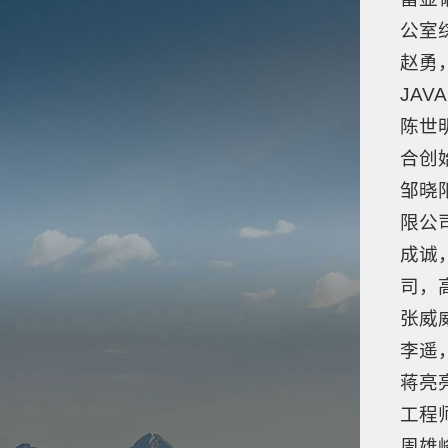
公室
赵勇
JAV
陈世
合创
邹晓
限公
成诚
司，
张威
李遥
蒋亮
工程
周雄