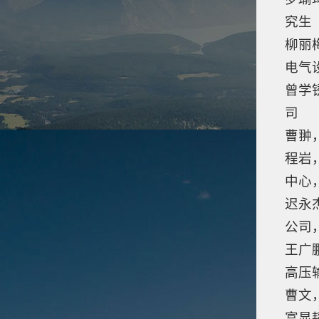
究生
柳丽
电气
曾学
司
曹翀
程岩
中心
迟永
公司
王广
高压
曹文
富显