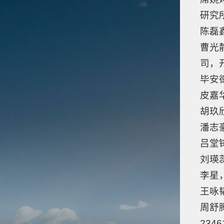
研究
陈磊
曹光
司，
毕安
皮嘉
胡玖
潘志
吕堂锋
刘瑛蕊
李星，
王咏韬
周舒
2346