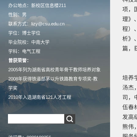
办公地点：新校区信息楼211
项，
性别：男
理》
联系方式：lizy@csu.edu.cn
程）
学位：博士学位
析》
毕业院校：中南大学
篇，
学科：电气工程
曾获荣誉：
2005年列为湖南省高校青年骨干教师培养对象
培养
2008年获得铁道部茅以升铁路教育专项奖-教
汤杰
学奖
司，
2010年入选湖南省121人才工程
伍春
发高
熊伟
服务