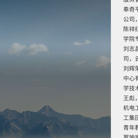
奉奇
公司
陈祥
学院
刘志
司，
刘辉
中心
学技
王彪
机电
工集
青年
罗瑜