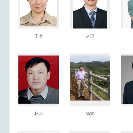
于澍
余琨
杨昭
杨鑫