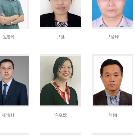
岳建岭
尹健
尹登峰
杨海林
许晓嫦
熊翔