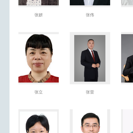
张妍
张伟
张立
张雷