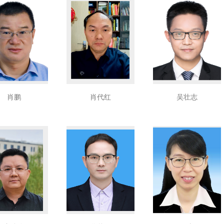
肖鹏
肖代红
吴壮志