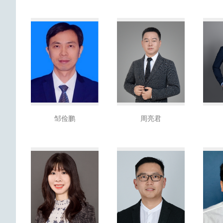
邹俭鹏
周亮君