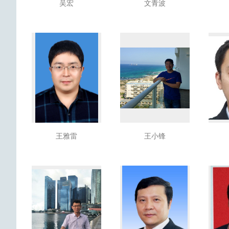
吴宏
文青波
王雅雷
王小锋