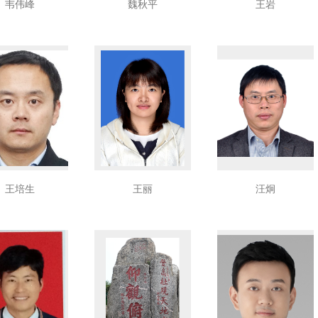
韦伟峰
魏秋平
王岩
王培生
王丽
汪炯