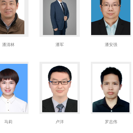
潘清林
潘军
潘安强
马莉
卢洋
罗志伟