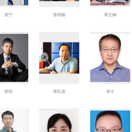
张宁
张明瑜
章立钢
张劲
张红波
张斗