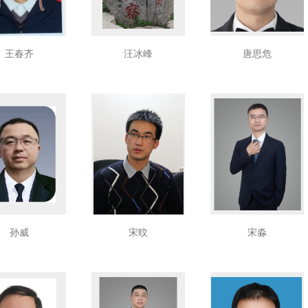
王春齐
汪冰峰
唐思危
孙威
宋旼
宋淼