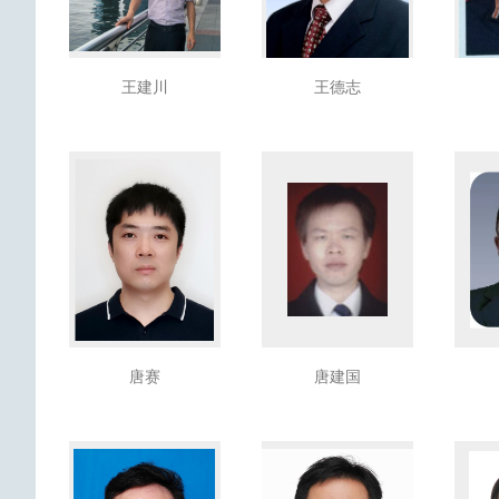
王建川
王德志
唐赛
唐建国