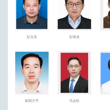
彭元东
彭海龙
欧阳方平
马运柱