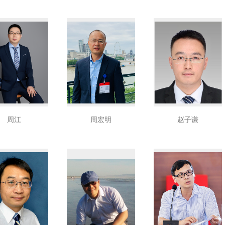
周江
周宏明
赵子谦