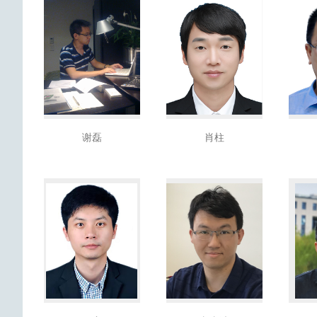
谢磊
肖柱