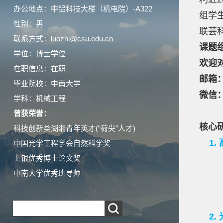
办公地点：中铝科技大楼（机电院）-A322
组学
性别：男
联芸
联系方式：luozhi@csu.edu.cn
课题
学位：博士学位
欢迎
在职信息：在职
邮箱：l
毕业院校：中南大学
微信：r
学科：机械工程
曾获荣誉：
核心
科技创新类湖湘青年英才(“荷尖”人才)
1.
中国光学工程学会自然科学奖
上银优秀博士论文奖
中南大学优秀班导师
腹腔
眼科
2