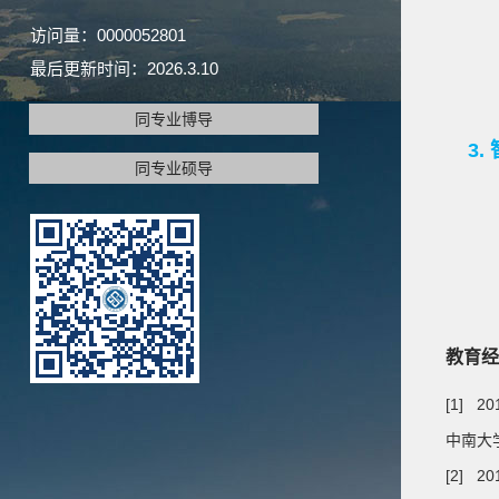
访问量：
0000052801
非接
最后更新时间：
2026
.
3
.
10
手术
同专业博导
3
同专业硕导
智
智能
教育经
[1] 20
中南大学
[2] 20