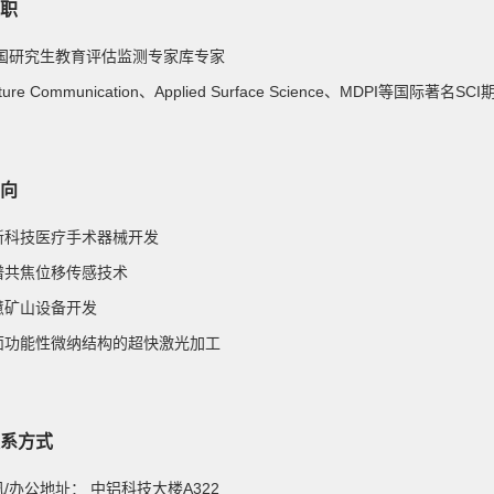
职
 全国研究生教育评估监测专家库专家
ature Communication、Applied Surface Science、MDPI等国际著名S
向
高新科技医疗手术器械开发
光谱共焦位移传感技术
智慧矿山设备开发
 表面功能性微纳结构的超快激光加工
系方式
通讯/办公地址：
中铝科技大楼A322