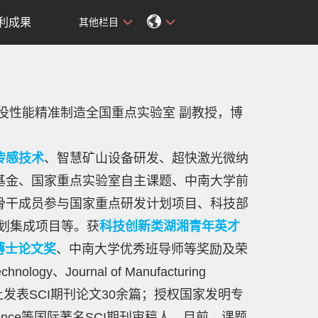
利成果
其他栏目
役性能精准制造全国重点实验室 副教授，博
传感技术
、智慧矿山设备研发、超快激光微纳
基金、国家重点实验室自主课题、中南大学前
骨干成员参与国家重点研发计划项目、科技部
计划集成项目等。获
科技创新类湖湘青年英才
博士论文奖
、中南大学优秀班导师等奖励及荣
hnology、Journal of Manufacturing
威/主流期刊上发表SCI期刊论文30余篇；授权国家发明专
ace Science等国际著名SCI期刊审稿人。目前，课题