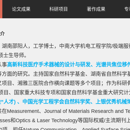
论文成果
科研项目
著作成果
专
介
，湖南邵阳人，工学博士，中南大学机电工程学院/极端服
/硕士生导师。
从事
高新科技医疗手术器械的设计与研发、光谱共焦位移
等方面的研究。主持国家自然科学基金、湖南省自然科学
叉项目、湘雅三医院合作横向课题等多个项目；作为科研
73”项目、国家重大科技专项和国家自然科学基金重大研究
尖”人才) 、
中国光学工程学会自然科学奖、上银优秀机械
easurement、Journal of Materials Research and Tec
cesses和Optics & Laser Technology等国际权
项。担任Nature Communication、Applied Surf