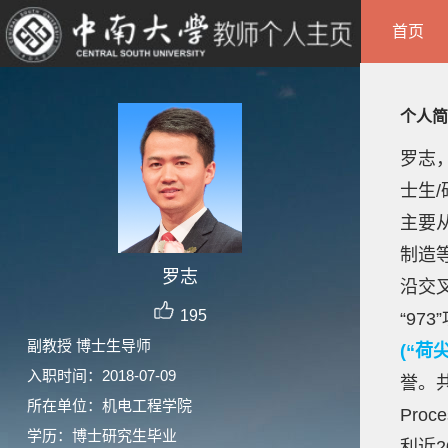
首页
个人简
罗志
士生
主要
制造
罗志
沿交
195
“9
副教授 博士生导师
(“荷
入职时间：2018-07-09
誉。共在M
所在单位：机电工程学院
Pro
学历：博士研究生毕业
利近20