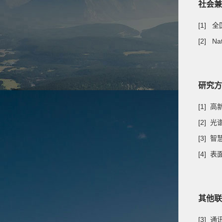
社会兼
[1]
[2] N
研究方
[1] 
[2] 
[3] 
[4]
其他联
[3] 