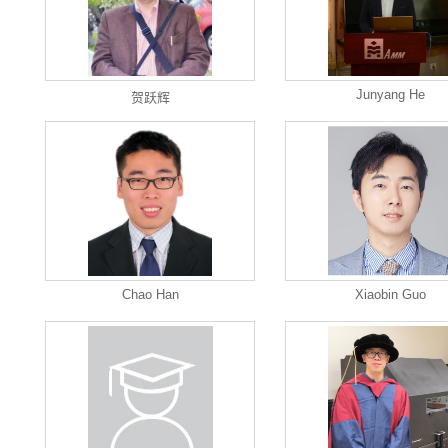
Junyang He
贺跃辉
Chao Han
Xiaobin Guo