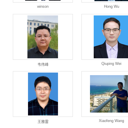
winson
Hong Wu
Qiuping Wei
韦伟峰
Xiaofeng Wang
王雅雷