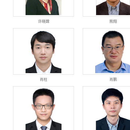
许晓嫦
熊翔
肖柱
肖鹏