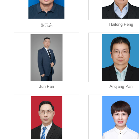
Hailong Peng
彭元东
Jun Pan
Anqiang Pan