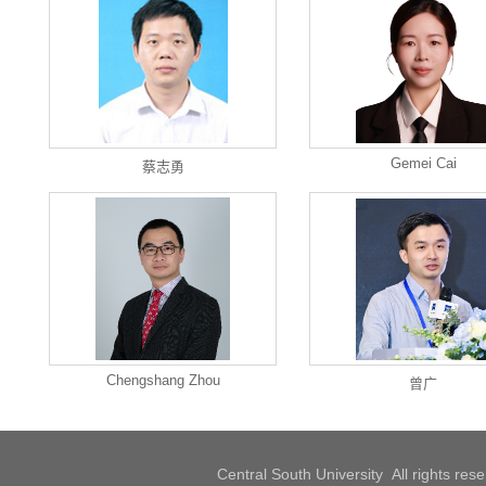
Gemei Cai
蔡志勇
Chengshang Zhou
曾广
Central South University All rights