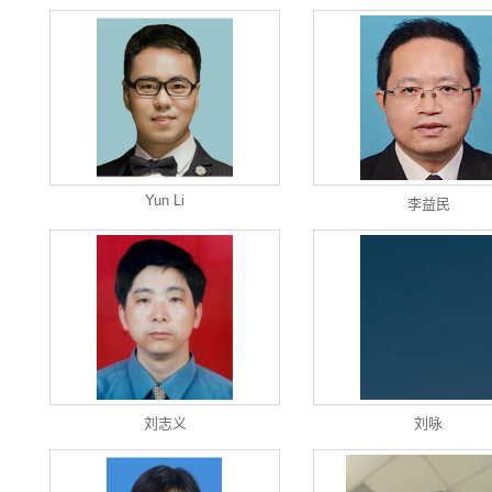
Yun Li
李益民
刘志义
刘咏