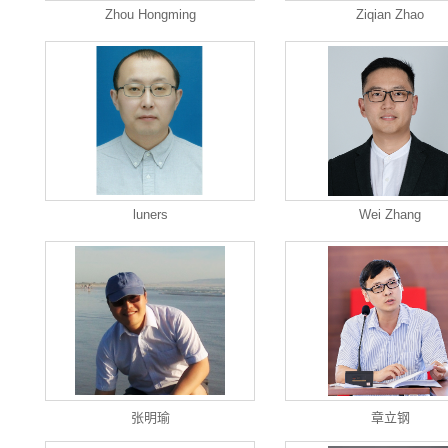
Zhou Hongming
Ziqian Zhao
luners
Wei Zhang
张明瑜
章立钢