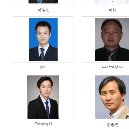
马运柱
马莉
Luo Fenghua
罗行
Zhiming Li
李志成