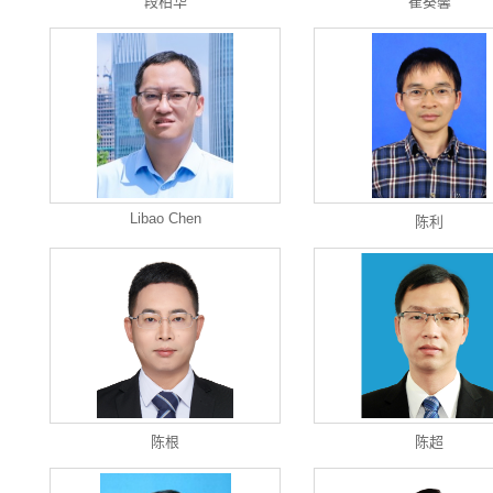
段柏华
崔葵馨
Libao Chen
陈利
陈根
陈超