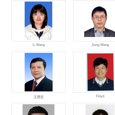
Li Wang
Jiong Wang
Floyd
王德志