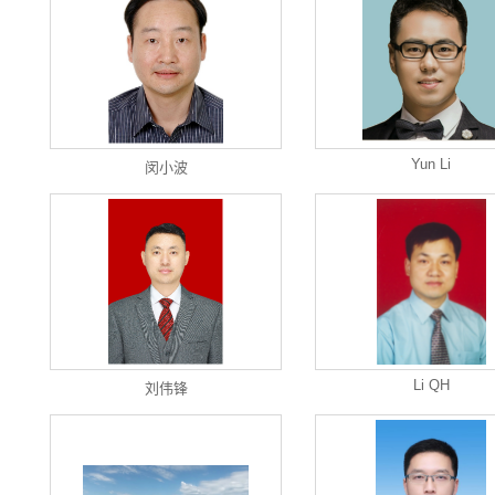
Yun Li
闵小波
Li QH
刘伟锋