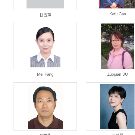
Kefu Gan
甘雪萍
Mei Fang
Zuojuan DU