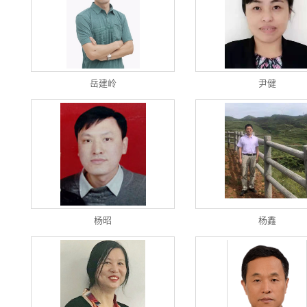
岳建岭
尹健
杨昭
杨鑫