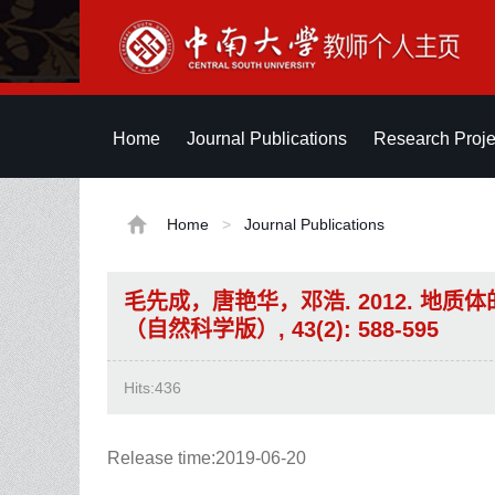
Home
Journal Publications
Research Proje
Home
>
Journal Publications
毛先成，唐艳华，邓浩. 2012. 地质
（自然科学版）, 43(2): 588-595
Hits:
436
Release time:2019-06-20