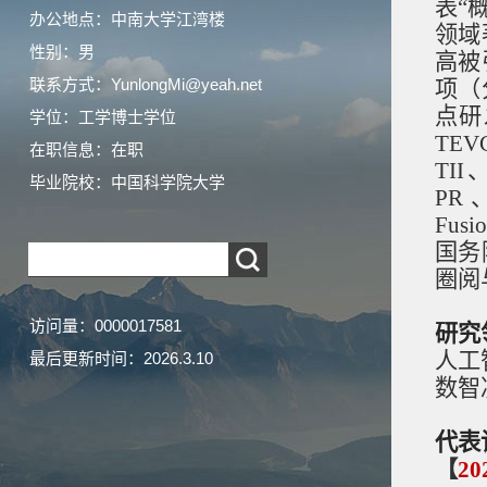
表“
办公地点：中南大学江湾楼
领域
性别：男
高被
联系方式：YunlongMi@yeah.net
项（
点研
学位：工学博士学位
TEV
在职信息：在职
TII
毕业院校：中国科学院大学
PR、
Fu
国务
圈阅
访问量：
0000017581
研究
人工
最后更新时间：
2026
.
3
.
10
数智
代表
【
20