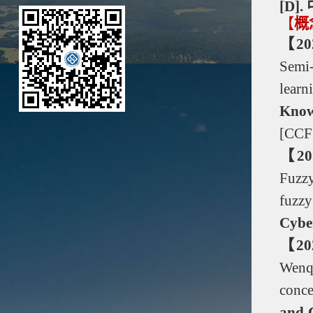
[D].
【
概
【20
Semi
lear
Know
[CCF
【20
Fuzzy
fuzz
Cybe
【20
Wenqi
conce
and 