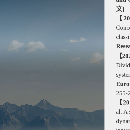
文
]
【20
Conc
class
Rese
【20
Divid
syst
Euro
255-
【20
al
. A
dynam