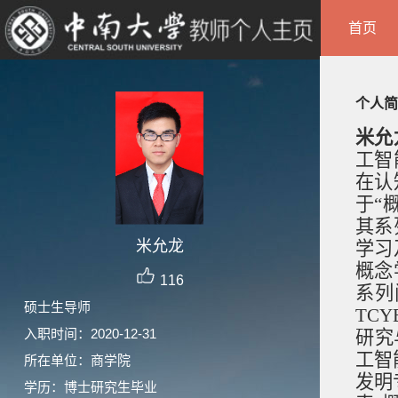
首页
个人简
米允
工智
在认
于“
其系
米允龙
学习
概念
116
系列
硕士生导师
TCY
入职时间：2020-12-31
研究
工智
所在单位：商学院
发明
学历：博士研究生毕业