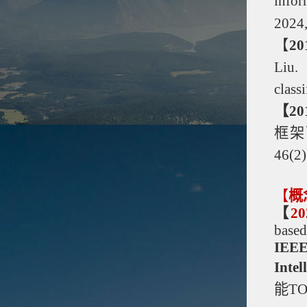
infor
2024,
【
20
Liu.
classi
【
2
框架
46(2)
【
概
【
2
based
IEEE
Intel
能
TO