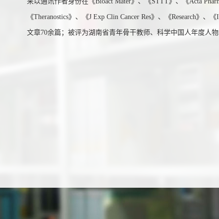
来以通讯作者身份在《Bioact Mater》、《STTT》、《Acta Pharmaceu
《Theranostics》、《J Exp Clin Cancer Res》、《Resea
文章70余篇；被评为湖南省青年骨干教师、科学中国人年度人物