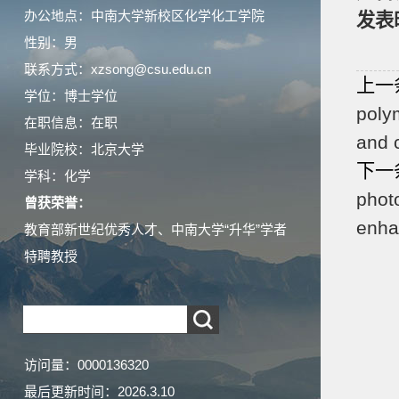
办公地点：中南大学新校区化学化工学院
发表
性别：男
联系方式：xzsong@csu.edu.cn
上一
学位：博士学位
poly
在职信息：在职
and 
毕业院校：北京大学
下一
学科：化学
phot
曾获荣誉：
enha
教育部新世纪优秀人才、中南大学“升华”学者
特聘教授
访问量：
0000136320
最后更新时间：
2026
.
3
.
10