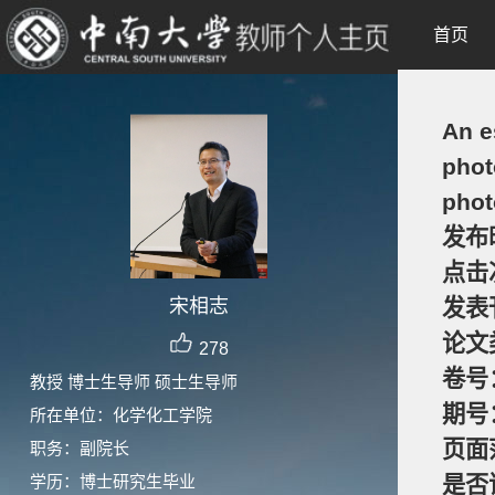
首页
An e
phot
phot
发布
点击
宋相志
发表
论文
278
卷号
教授 博士生导师 硕士生导师
期号
所在单位：化学化工学院
页面
职务：副院长
学历：博士研究生毕业
是否