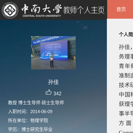
首页
个人简
孙佳
务理
青年
准制
孙佳
技术
342
中国
教授 博士生导师 硕士生导师
获理
入职时间：2014-06-09
事半
所在单位：物理学院
方面
学历：博士研究生毕业
Commu