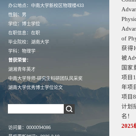
办公地点：中南大学新校区物理楼433
Advan
性别：男
Phy
学位：博士学位
Advan
在职信息：在职
of P
毕业院校：湖南大学
获得IO
学科：物理学
被Adv
曾获荣誉：
国家
湖湘青年英才
项目
中南大学导师-研究生科研团队风采奖
年项
湖南大学优秀博士学位论文
项目
计划
名！
202
访问量：
0000094086