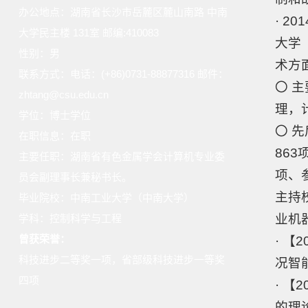
办公地点：湖南省长沙市岳麓区麓山南路 中南
· 2
大学民主楼 131室 邮编:410083
大学（
性别：男
术方
联系方式：电话：(+86)0731-88877316 邮件：
〇 
zhtang@csu.edu.cn
理，
学位：博士学位
〇 
在职信息：在职
86
主要任职：湖南省有色金属学会计算机专业委
项、
员会副理事长兼秘书长。
主持
毕业院校：中南工业大学（中南大学）
业机
学科：控制科学与工程
曾获荣誉：
· 【
科技进步二等奖一项，省部级科技进步一等奖
况智
四项
· 【
的理论