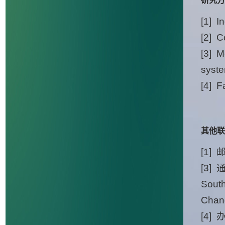
研究方
[1] I
[2] C
[3] M
syst
[4] F
其他联
[1]
[3]
South
Chan
[4]