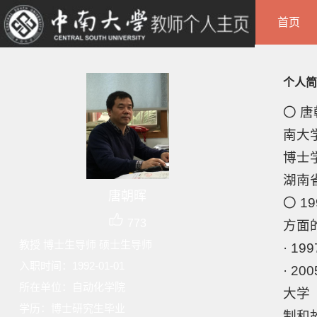
首页
个人简
〇 
南大
博士
湖南
唐朝晖
〇 
773
方面
教授 博士生导师 硕士生导师
· 
入职时间：1992-01-01
· 2
所在单位：自动化学院
大学（
学历：博士研究生毕业
制和