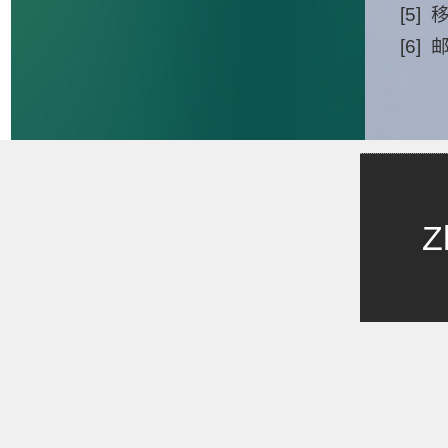
[5]
[6]
Z