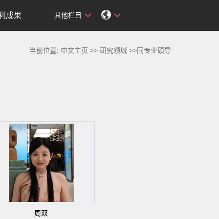
利成果
其他栏目
当前位置:
中文主页
>>
研究领域
>>同专业硕导
周双