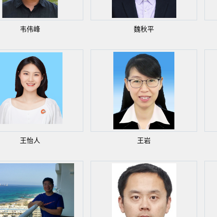
韦伟峰
魏秋平
王怡人
王岩