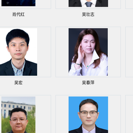
肖代红
吴壮志
吴宏
吴春萍