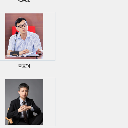
张晓泳
章立钢