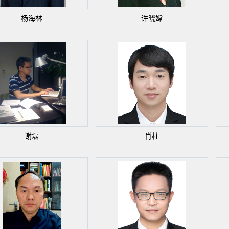
杨海林
许晓嫦
谢磊
肖柱