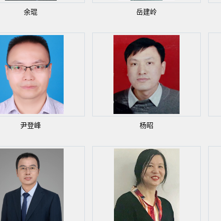
余琨
岳建岭
尹登峰
杨昭