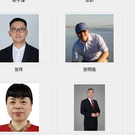
赵子谦
张妍
张伟
张明瑜