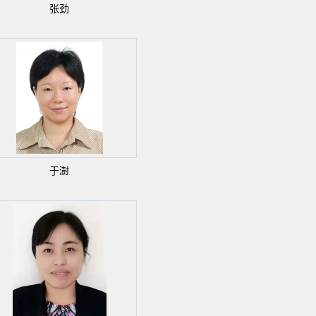
张劲
于澍