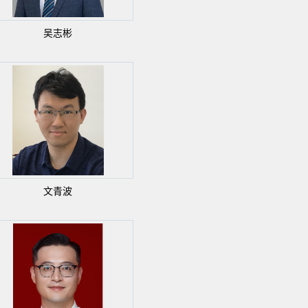
吴志彬
文青波