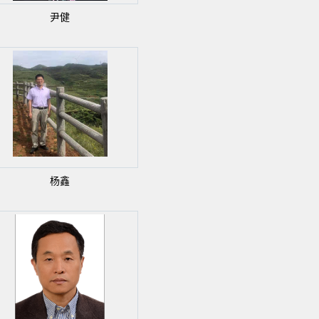
尹健
杨鑫