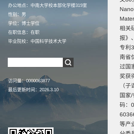
办公地点：中南大学校本部化学楼319室
Nano
性别：男
Mate
学位：博士学位
相关
在职信息：在职
报》
毕业院校：中国科学技术大学
专利
南省
过国
奖获
访问量：
0000063877
（子
最后更新时间：
2026
.
3
.
10
国家
码：
60
等产
分委