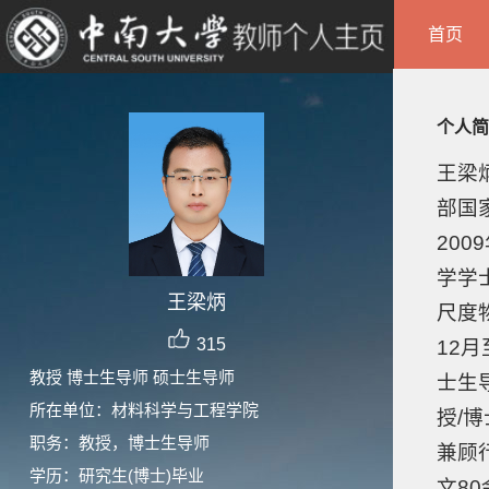
首页
个人简
王梁
部国
20
学学
王梁炳
尺度
315
12
教授 博士生导师 硕士生导师
士生
所在单位：材料科学与工程学院
授/
职务：教授，博士生导师
兼顾
学历：研究生(博士)毕业
文80