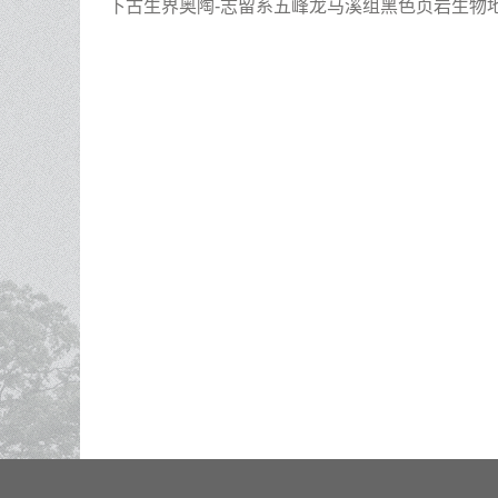
下古生界奥陶-志留系五峰龙马溪组黑色页岩生物