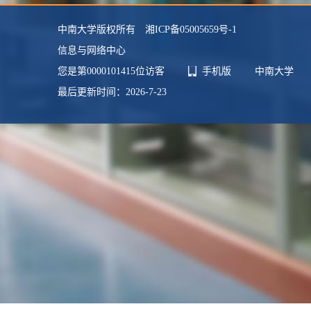
毕业院校：
北海道大学
中南大学版权所有 湘ICP备05005659号-1
学科：
土木工程
信息与网络中心
您是第
0000101415
位访客
手机版
中南大学
最后更新时间：
2026
-
7
-
23