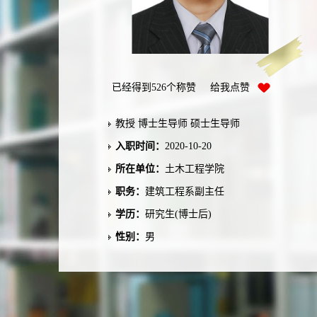
已经得到
526
个称赞 给我点赞
教授 博士生导师 硕士生导师
入职时间：
2020-10-20
所在单位：
土木工程学院
职务：
建筑工程系副主任
学历：
研究生(博士后)
性别：
男
联系方式：
Email：wangyi.ce@csu.edu.cn
学位：
博士学位
在职信息：
在职