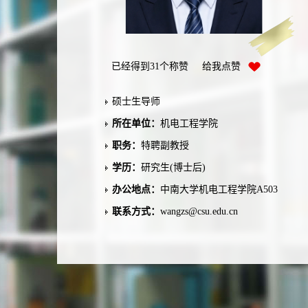
已经得到
31
个称赞 给我点赞
硕士生导师
所在单位：
机电工程学院
职务：
特聘副教授
学历：
研究生(博士后)
办公地点：
中南大学机电工程学院A503
联系方式：
wangzs@csu.edu.cn
毕业院校：
清华大学
学科：
机械工程