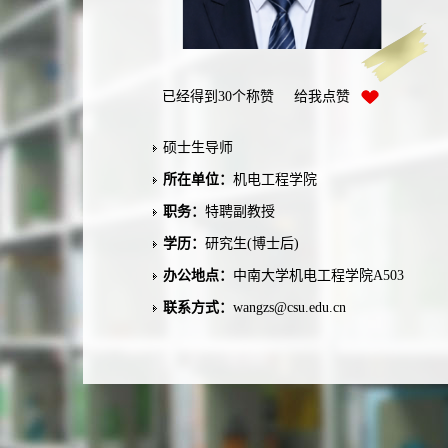
已经得到
30
个称赞 给我点赞
硕士生导师
所在单位：
机电工程学院
职务：
特聘副教授
学历：
研究生(博士后)
办公地点：
中南大学机电工程学院A503
联系方式：
wangzs@csu.edu.cn
毕业院校：
清华大学
学科：
机械工程