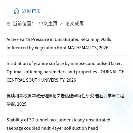
返回首页
当前位置：
中文主页
>
论文成果
Active Earth Pressure in Unsaturated Retaining Walls
Influenced by Vegetation Root.MATHEMATICS, 2026
Irradiation of granite surface by nanosecond pulsed laser:
Optimal softening parameters and properties.JOURNAL OF
CENTRAL SOUTH UNIVERSITY, 2026
连续和毫秒脉冲激光辐照花岗岩热破碎特性研究.岩石力学与工程
学报, 2025
Stability of 3D tunnel face under steady unsaturated
seepage coupled multi-layer soil suction head