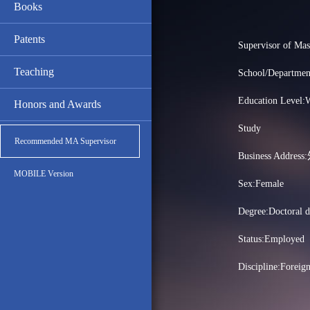
Books
Patents
Supervisor of Mas
Teaching
School/Departmen
Education Level:W
Honors and Awards
Study
Recommended MA Supervisor
Business Addre
MOBILE Version
Sex:Female
Degree:Doctoral d
Status:Employed
Discipline:Foreig