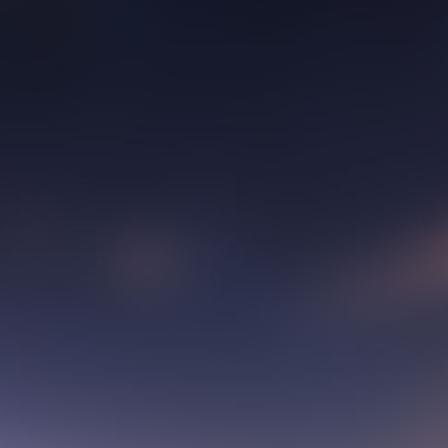
青年骨干教师，中南大学5
较文学学会理事，湖南省
员，湖南省东盟文化研究
主持中国博士后科学基金项
南省教育厅项目、中南大
大百科全书编撰项目、国家
字）；参编教材2部；在各级
源刊发表十余篇有影响力的论
秀论文一等奖，比较文学
名硕士研究生获得国家奖