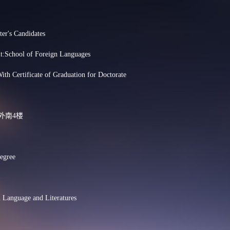
ter's Candidates
t:School of Foreign Languages
ith Certificate of Graduation for Doctorate
ss:外南4楼
egree
n Language and Literatures