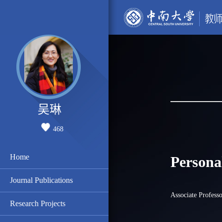
吴琳
468
Home
Persona
Journal Publications
Associate Professo
Research Projects