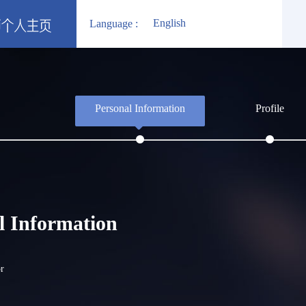
English
Language :
Personal Information
Profile
l Information
r