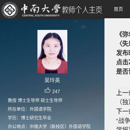
首页
《弥
〈失
发布
点击
是否
吴玲英
247
上一
教授 博士生导师 硕士生导师
（独
所在单位：外国语学院
下一
学历：博士研究生毕业
“战
办公地点：中南大学（新校区）外国语学院