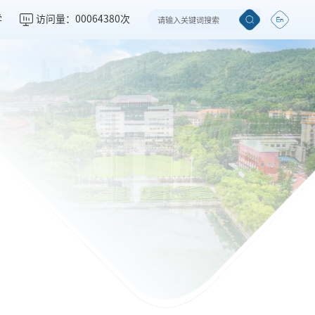
学
访问量：
00064380
次