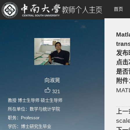
首页
Matl
tran
发布
点击
是否
向淑晃
附件
MATL
321
教授 博士生导师 硕士生导师
所在单位：数学与统计学院
上一
职务：Professor
scal
学历：博士研究生毕业