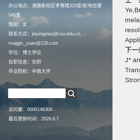
上一
办公地点：湘雅新校区孝骞楼329室/新地信楼
Ye,Bo
545室
mela
性别：女
reso
联系方式：jiayingxiao@csu.edu.cn
Appl
maggic_yuan@126.com
下一
学位：博士学位
J* a
在职信息：在职
Trans
毕业院校：中南大学
Stro
访问量：
0000146306
最后更新时间：
2026
.
8
.
7