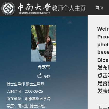
首页
Weir
Puxi
phot
base
Bioe
肖嘉莹
发布
点击
542
是否
博士生导师 硕士生导师
发表
入职时间：2007-09-25
所在单位：湘雅基础医学院
学历：研究生(博士)毕业