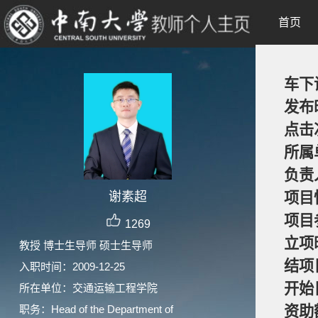
首页
车下
发布
点击
所属
负责
谢素超
项目
项目
1269
立项
教授 博士生导师 硕士生导师
结项
入职时间：2009-12-25
开始
所在单位：交通运输工程学院
职务：Head of the Department of
资助