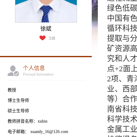
绿色低
中国有
循环科
徐斌
提取与
338
矿资源
究和人才
点+2面
个人信息
Personal Information
2项、
业、西
教授
等）合作
博士生导师
南省科
硕士生导师
科学技
教师拼音名称：xubin
金属工
电子邮箱：
xuandy_16@126.com