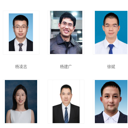
杨凌志
杨建广
徐斌