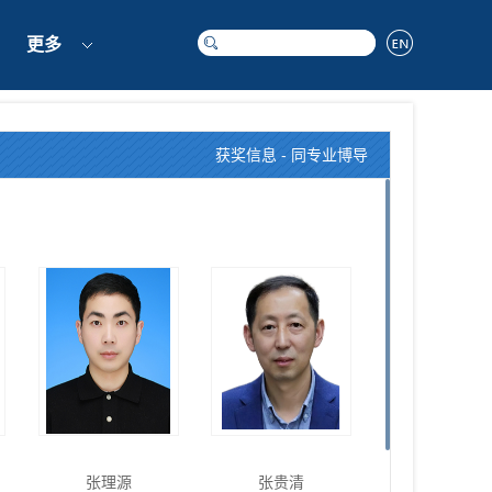
更多
获奖信息
-
同专业博导
张理源
张贵清