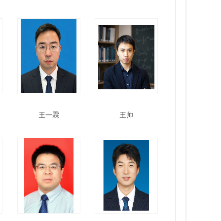
王一霖
王帅