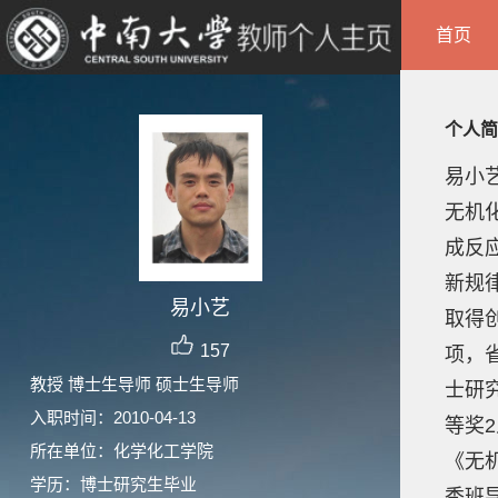
首页
个人简
易小
无机
成反
新规
易小艺
取得
157
项，
教授 博士生导师 硕士生导师
士研
入职时间：2010-04-13
等奖
所在单位：化学化工学院
《无
学历：博士研究生毕业
秀班导