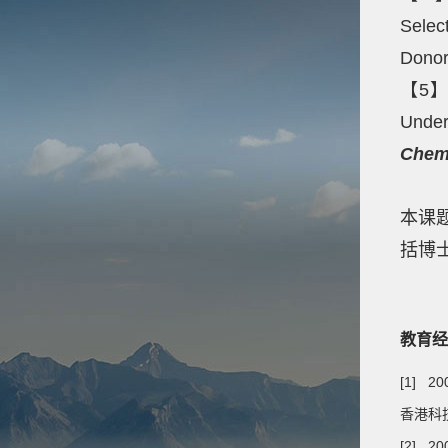
Selec
Donor
【5】G.
Under
Chem.
本课
括博士
教育经
[1] 20
香港科技
[2] 20