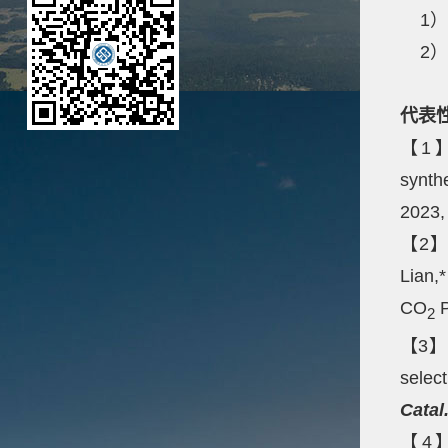
1）
2）
代表
【1】G.
synth
2023
【2】J.
Lian,*
CO
P
2
【3】 C
selec
Catal
【4】S.