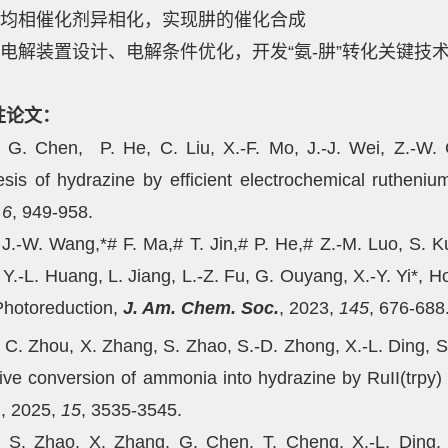
均相催化剂异相化，实现肼的催化合成
电解装置设计、电解条件优化，开发“氨-肼”转化关键技
性论文：
 Chen, P. He, C. Liu, X.-F. Mo, J.-J. Wei, Z.-W. Ch
esis of hydrazine by efficient electrochemical ruthen
,
6
, 949-958.
-W. Wang,*# F. Ma,# T. Jin,# P. He,# Z.-M. Luo, S. Kupf
 Y.-L. Huang, L. Jiang, L.-Z. Fu, G. Ouyang, X.-Y. Yi*, H
hotoreduction,
J. Am. Chem. Soc.
, 2023,
145
, 676-688
. Zhou, X. Zhang, S. Zhao, S.-D. Zhong, X.-L. Ding, S.-P
tive conversion of ammonia into hydrazine by RuII(trpy)
.
, 2025,
15
, 3535-3545.
 Zhao, X. Zhang, G. Chen, T. Cheng, X.-L. Ding, S.