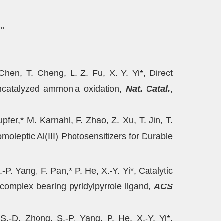
术。
en, T. Cheng, L.-Z. Fu, X.-Y. Yi*, Direct
iumcatalyzed ammonia oxidation,
Nat. Catal.
,
er,* M. Karnahl, F. Zhao, Z. Xu, T. Jin, T.
omoleptic Al(III) Photosensitizers for Durable
.
. Yang, F. Pan,* P. He, X.-Y. Yi*, Catalytic
 complex bearing pyridylpyrrole ligand,
ACS
-D. Zhong, S.-P. Yang, P. He, X.-Y. Yi*,