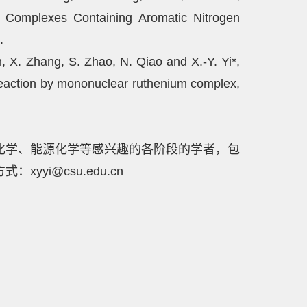
p Complexes Containing Aromatic Nitrogen
.
 X. Zhang, S. Zhao, N. Qiao and X.-Y. Yi*,
reaction by mononuclear ruthenium complex,
化学
、能源化学等感兴趣的各阶段的学者，包
i@csu.edu.cn