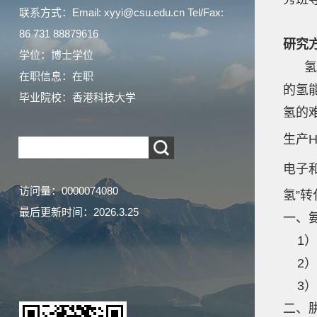
联系方式：Email: xyyi@csu.edu.cn Tel/Fax:
86 731 88879616
研究
学位：博士学位
氢能
在职信息：在职
的氢
毕业院校：香港科技大学
氢的
生产
电子
访问量：
0000074080
氢”
最后更新时间：
2026
.
3
.
25
一、
1）
2）
3）
二、