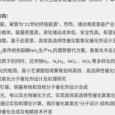
方向：
，被誉为“21世纪终极能源”，然而，储运难是氢能产
能载体，能量密度高，液化储运成本低，安全性高。有望通过
难题。基于此愿景，高效高选择性催化氨氧化催化剂设计
H
是传统热裂解NH
生产H
的理想替代方案。氨氧化半反
2
3
2
-
-
和质子的同时，还伴随N
、N
H
、NO
、NO
等多样化的
2
2
4
2
3
转化的瓶颈。易小艺课题组将聚焦如何高效、高选择性催化
氨氧化分子催化剂设计及机理研究
钌基、铜基单核和双核分子催化剂设计合成
光、电以及光电催化方式，实现高效高选择性催化氨氧
通过实验和理论计算，揭示催化氨氧化“分子设计-结构调控
肼催化合成及电解技术开发