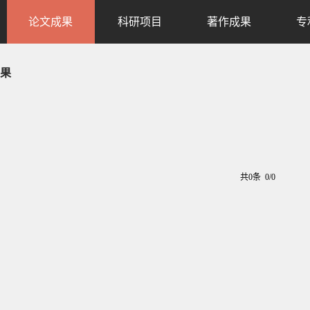
论文成果
科研项目
著作成果
专
果
共0条 0/0