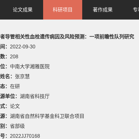
论文成果
科研项目
著作成果
专
者导管相关性血栓遗传病因及风险预测：一项前瞻性队列研究
间：
2022-09-30
数：
208
位：
中南大学湘雅医院
姓名：
张京慧
态：
在研
源单位：
湖南省科技厅
式：
论文
源：
湖南省自然科学基金科卫联合项目
别：
省部级
号：
2022JJ70168