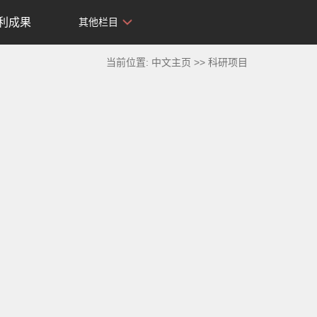
利成果
其他栏目
当前位置:
中文主页
>>
科研项目