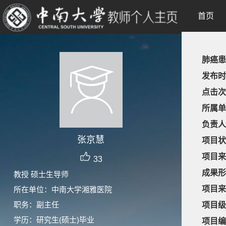
首页
肺癌患
发布时
点击次
所属单
负责人
张京慧
项目状
项目来
33
成果形
教授 硕士生导师
项目来
所在单位：中南大学湘雅医院
职务：副主任
项目级
学历：研究生(硕士)毕业
项目编