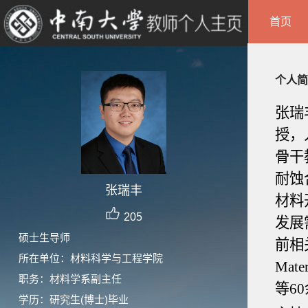
首页
个人简
张瑞
授，
骨干
耐蚀
张瑞丰
材料
205
发展
硕士生导师
前相关成
所在单位：材料科学与工程学院
Mater
职务：材料学系副主任
等6
学历：研究生(博士)毕业