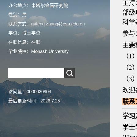
主持
办公地点：米塔尔金属研究院
部级
性别：男
科学
联系方式：ruifeng.zhang@csu.edu.cn
参与
学位：博士学位
在职信息：在职
主要
毕业院校：Monash University
（1
（2
（3
欢迎
访问量：
0000020904
联系方式
最后更新时间：
2026
.
7
.
25
学习
学士