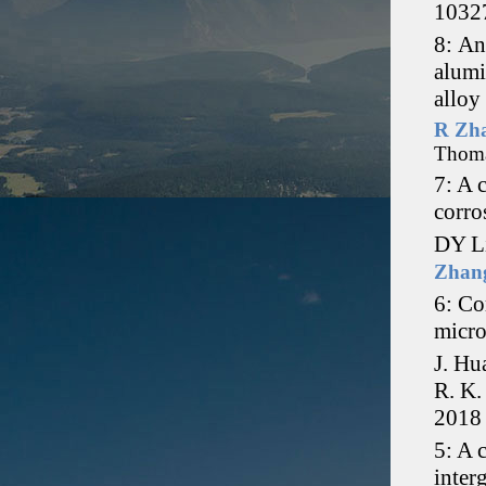
1032
8: An
alumi
alloy
R Zh
Thoma
7: A 
corro
DY Li
Zhan
6: Co
micro
J. Hu
R. K.
201
5: A 
inter