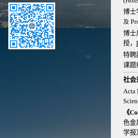
(Ho
博士
Pr
及
博士
授
，
特聘
课题
社会
Acta 
Scie
《
Co
色金
学报