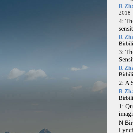
R Zh
201
4: Th
sensi
R Zh
Birbil
3: Th
Sensi
R Zh
Birbil
2: A 
R Zh
Birbil
1: Qu
imagi
N Bir
Lynch