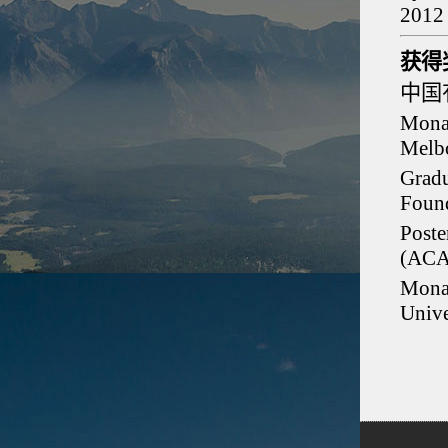
201
获得
中国
Monas
Melb
Gradu
Found
Poste
(ACA
Mona
Unive