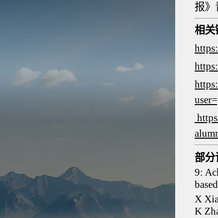
报》
相关
https
https
https
user
https
alumn
部分
9: Ac
based
X Xi
K Zh