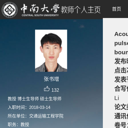
首页
Acou
puls
bou
发布
点击
张书增
发表
合写
132
Li
教授 博士生导师 硕士生导师
论文
入职时间：2018-03-14
通讯
所在单位：交通运输工程学院
职务：教授
卷号