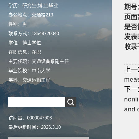
学历：研究生(博士)毕业
期号
办公地点：交通楼213
页面
性别：男
是否
联系方式：13548720040
发表
学位：博士学位
收录
在职信息：在职
主要任职：交通设备系副主任
上一
毕业院校：中南大学
meas
学科：交通运输工程
下一
nonl
and 
访问量：
0000047906
最后更新时间：
2026
.
3
.
10