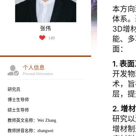
本方向
体系。
3D增
张伟
能、多
149
面：
1. 表
个人信息
开发物
Personal Information
术，旨
研究员
层，提
博士生导师
2. 
硕士生导师
研究以
教师英文名称：Wei Zhang
增材制
教师拼音名称：zhangwei