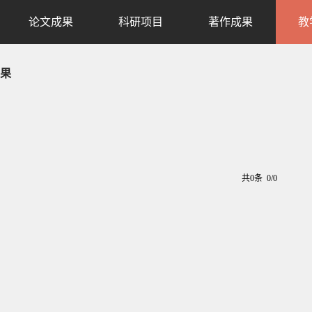
论文成果
科研项目
著作成果
教
果
共0条 0/0