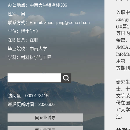
办公地点：中南大学特冶楼306
入职中
性别：男
Energy 
联系方式：E-mail: zhou_jiang@csu.edu.cn
(10
篇
)
学位：博士学位
等国内
在职信息：在职
余篇，
JMCA
毕业院校：中南大学
InfoMa
学科：材料科学与工程
用第一
等期刊
研究生
士、十
访问量：
0000173115
文等荣
份在国
最后更新时间：
2026
.
8
.
6
+”
大学
造。
同专业博导