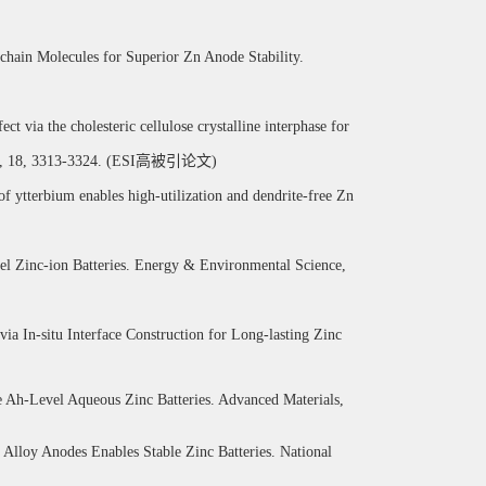
chain Molecules for Superior Zn Anode Stability.
ct via the cholesteric cellulose crystalline interphase for
5, 18, 3313-3324. (ESI
高被引论文
)
n of ytterbium enables high-utilization and dendrite-free Zn
vel Zinc-ion Batteries. Energy & Environmental Science,
ia In-situ Interface Construction for Long-lasting Zinc
le Ah-Level Aqueous Zinc Batteries. Advanced Materials,
 Alloy Anodes Enables Stable Zinc Batteries. National