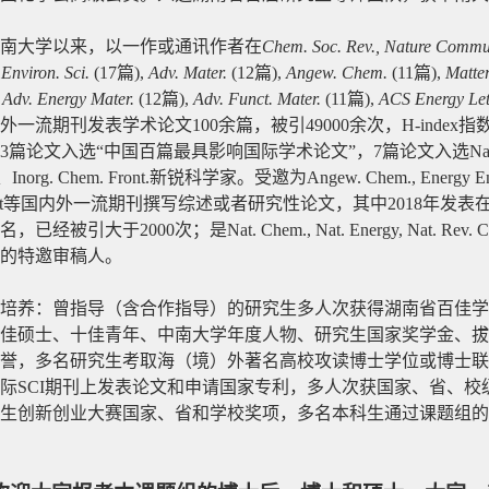
南大学以来，以一作或通讯作者在
Chem. Soc. Rev., Nature Commu
Environ. Sci.
(17
篇
),
Adv. Mater.
(12
篇
),
Angew. Chem.
(11
篇
),
Matte
, Adv. Energy Mater.
(12
篇
),
Adv. Funct. Mater.
(11
篇
),
ACS Energy Let
外一流期刊发表学术论文
100
余篇，被引
49000
余次，
H-index
指
3
篇论文入选
“
中国百篇最具影响国际学术论文
”
，
7
篇论文入选
Na
、
Inorg. Chem. Front.
新锐科学家。受邀为
Angew. Chem., Energy Env
t
等国内外一流期刊撰写综述或者研究性论文，其中
2018
年发表
名，已经被引大于
2000
次；是
Nat. Chem., Nat. Energy, Nat. Rev. 
的特邀审稿人。
培养：曾指导（含合作指导）的研究生多人次获得湖南省百佳
佳硕士、十佳青年、中南大学年度人物、研究生国家奖学金、拔
誉，多名研究生考取海（境）外著名高校攻读博士学位或博士联
际
SCI
期刊上发表论文和申请国家专利，多人次获国家、省、校
生创新创业大赛国家、省和学校奖项，多名本科生通过课题组的