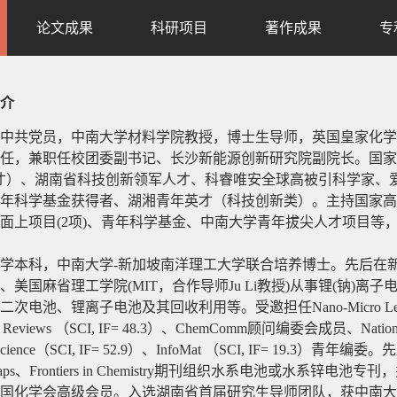
论文成果
科研项目
著作成果
专
介
中共党员，中南大学材料学院教授，博士生导师，英国皇家化学
任，兼职任校团委副书记、长沙新能源创新研究院副院长。国家
才）、湖南省科技创新领军人才、科睿唯安全球高被引科学家、
年科学基金获得者、湖湘青年英才（科技创新类）。主持国家高
面上项目
(2
项
)
、青年科学基金、中南大学青年拔尖人才项目等
学本科，中南大学
-
新加坡南洋理工大学联合培养博士。先后在
、美国麻省理工学院
(MIT
，合作导师
Ju Li
教授
)
从事锂
(
钠
)
离子
二次电池、锂离子电池及其回收利用等。受邀担任
Nano-Micro Le
y Reviews
（
SCI, IF=
48.3
）、
ChemComm
顾问编委会成员、
Natio
cience
（
SCI, IF=
52.9
）、
InfoMat
（
SCI, IF=
19.3
）青年编委。先
aps
、
Frontiers in Chemistry
期刊组织水系电池或水系锌电池专刊，
国化学会高级会员。入选湖南省首届研究生导师团队，获中南大