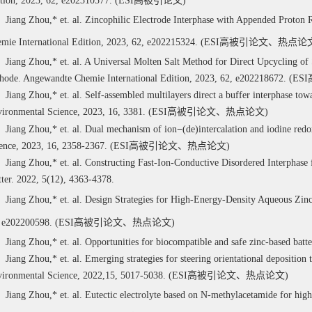
tion
, 2023, 62, e202310577. (ESI
高被引论文
)
Jiang Zhou,* et. al. Zincophilic Electrode Interphase with Appended Proton 
mie International Edition
, 2023, 62, e202215324
.
(ESI
高被引论文、热点论
Jiang Zhou,* et. al. A Universal Molten Salt Method for Direct Upcycling of 
hode.
Angewandte Chemie International Edition
, 2023, 62, e202218672. (ESI
Jiang Zhou,* et. al. Self-assembled multilayers direct a buffer interphase tow
ironmental Science, 2023, 16, 3381. (ESI
高被引论文、热点论文
)
−
Jiang Zhou,* et. al. Dual mechanism of ion
(de)intercalation and iodine re
ence, 2023, 16, 2358-2367. (ESI
高被引论文、热点论文
)
Jiang Zhou,* et. al. Constructing Fast-Ion-Conductive Disordered Interphase
ter. 2022, 5(12), 4363-4378.
Jiang Zhou,* et. al.
Design Strategies for High-Energy-Density Aqueous Zinc
 e202200598.
(ESI
高被引论文、热点论文
)
Jiang Zhou,* et. al. Opportunities for biocompatible and safe zinc-based ba
Jiang Zhou,* et. al. Emerging strategies for steering orientational depositi
ironmental Science, 2022,15, 5017-5038. (ESI
高被引论文、热点论文
)
Jiang Zhou,* et. al. Eutectic electrolyte based on N-methylacetamide for hig