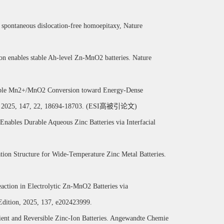
d spontaneous dislocation-free homoepitaxy, Nature
tion enables stable Ah-level Zn-MnO2 batteries. Nature
sible Mn2+/MnO2 Conversion toward Energy-Dense
, 2025, 147, 22, 18694-18703.
(ESI
高被引论文
)
nables Durable Aqueous Zinc Batteries via Interfacial
ation Structure for Wide-Temperature Zinc Metal Batteries.
tion in Electrolytic Zn-MnO2 Batteries via
Edition, 2025, 137, e202423999.
ent and Reversible Zinc-Ion Batteries. Angewandte Chemie