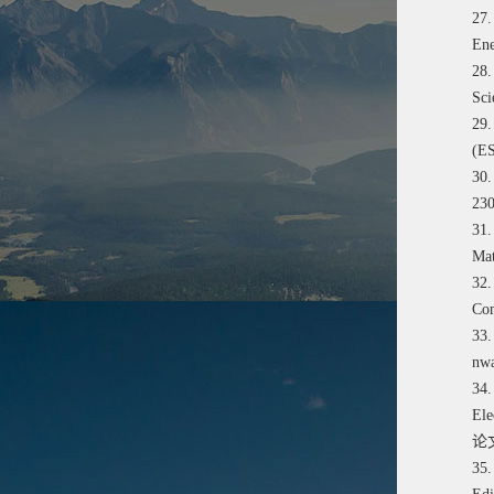
27.
Ene
28.
Sci
29.
(E
30.
230
31.
Mat
32.
Com
33.
nw
34.
Ele
论
35.