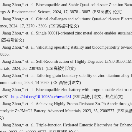
Jiang Zhou,*
et. al. Biocompatible and Stable Quasi-solid-state Zinc-ion Bat
rgy & Environmental Science, 2024, 17, 3878 - 3887
.
(ESI
高被引论文
)
Jiang Zhou,* et. al. Critical challenges and solutions: Quasi-solid-state Elec
ence, 2024, 17, 3270 - 3306.
(ESI
高被引论文
)
Jiang Zhou,* et. al. Single [0001]-oriented zinc metal anode enables sustain
SI
高被引论文
)
Jiang Zhou,* et. al. Validating operating stability and biocompatibility towar
8836.
Jiang Zhou,* et. al.
Self-Reconstruction of Highly Degraded LiNi0.8Co0.1Mn
erials
,
2024, 36, 2307091.
(ESI
高被引论文
)
Jiang Zhou,* et. al. Tailoring grain boundary stability of zinc-titanium alloy 
munications, 2023, 14:7080. (ESI
高被引论文
)
Jiang Zhou,* et. al. Biocompatible zinc battery with programmable electro-cr
ac281.
https://doi.org/10.1093/nsr/nwac281
(ESI
高被引论文、热点论文
)
Jiang Zhou,* et. al. Achieving Highly Proton-Resistant Zn-Pb Anode throu
ctrolytic Zn//MnO2 Battery. Advanced Materials, 2023, 35, 2300577. (ESI
高
文
)
Jiang Zhou,* et. al. Triple-function Hydrated Eutectic Electrolyte for Enhan