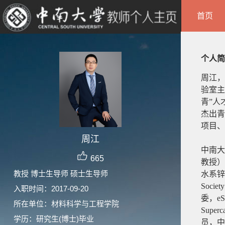
首页
个人简
周江，
验室主
青”人
杰出青
项目、
周江
中南大
665
教授）
教授 博士生导师 硕士生导师
水系锌
Societ
入职时间：2017-09-20
委，
eS
所在单位：材料科学与工程学院
Superc
学历：研究生(博士)毕业
员，中