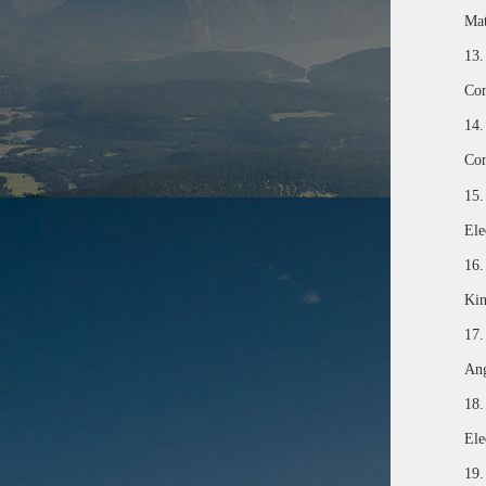
Mat
13.
Com
14.
Com
15.
Ele
16.
Kin
17.
Ang
18.
Ele
19.