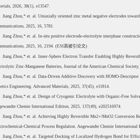
erials, 2026, 38(1), e13547.
Jiang Zhou,*
et. al.
Uniaxially oriented zinc metal negative electrodes towar
munications, 2025, 16, 5781.
Jiang Zhou,*
et. al.
In-situ positive electrode-electrolyte interphase construc
munications, 2025, 16, 2194.
(ESI
高被引论文
)
Jiang Zhou,*
et. al.
Inner-Sphere Electron Transfer Enabling Highly Rever
ctrolytic Zinc-Manganese Batteries, J
ournal of the American Chemical Society
Jiang Zhou,*
et. al. Data-Driven Additive Discovery with HOMO-Descriptor E
etics Engineering. Advanced Materials, 2025, 37(45), e11814.
Jiang Zhou,* et. al. Design of Cryogenic Electrolyte with Organic-Free Solv
ewandte Chemie International Edition, 2025, 137(49), e202516974.
Jiang Zhou,*
et. al.
Achieving Highly Reversible Mn2+/MnO2 Conversion Reac
ctrochemical-Chemical Process Regulation. Angewandte Chemie International 
Jiang Zhou,*
et. al.
Targeted Docking of Localized Hydrogen Bond for Effici