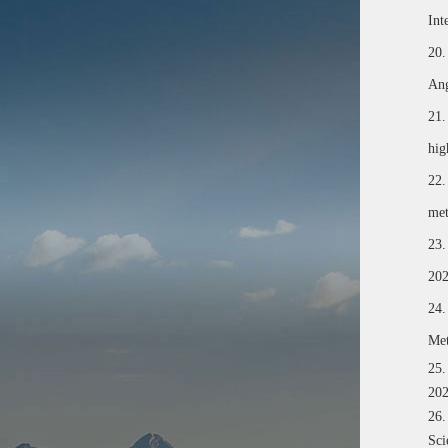
Int
20.
Ang
21.
hig
22.
met
23.
202
24.
Met
25.
202
26.
Sci