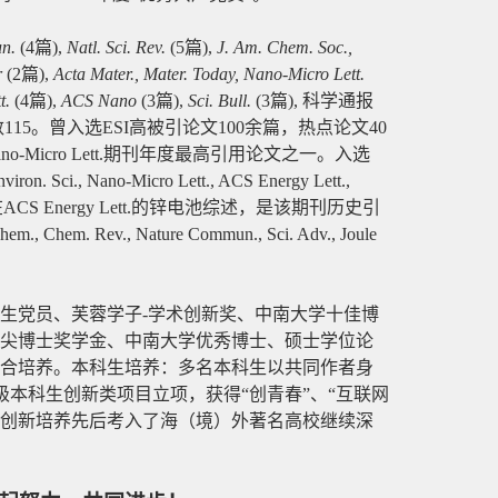
n.
(4
篇
),
Natl. Sci. Rev.
(5
篇
),
J. Am. Chem. Soc.,
r
(2
篇
),
Acta Mater., Mater. Today, Nano-Micro Lett.
t.
(4
篇
),
ACS Nano
(3
篇
),
Sci. Bull.
(3
篇
),
科学通报
数
115
。曾入选
ESI
高被引论文
100
余篇，热点论文
40
no-Micro Lett.
期刊年度最高引用论文之一。入选
iron. Sci., Nano-Micro Lett., ACS Energy Lett.,
在
ACS Energy Lett.
的锌电池综述，是该期刊历史引
Chem., Chem. Rev., Nature Commun., Sci. Adv., Joule
学生党员、芙蓉学子
-
学术创新奖、中南大学十佳博
尖博士奖学金、中南大学优秀博士、硕士学位论
合培养。本科生培养：多名本科生以共同作者身
级本科生创新类项目立项，获得
“
创青春
”
、
“
互联网
创新培养先后考入了海（境）外著名高校继续深