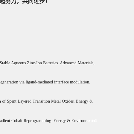
起努力，共同进步！
 Stable Aqueous Zinc-Ion Batteries. Advanced Materials,
egeneration via ligand-mediated interface modulation.
on of Spent Layered Transition Metal Oxides.
Energy &
Gradient Cobalt Reprogramming.
Energy & Environmental