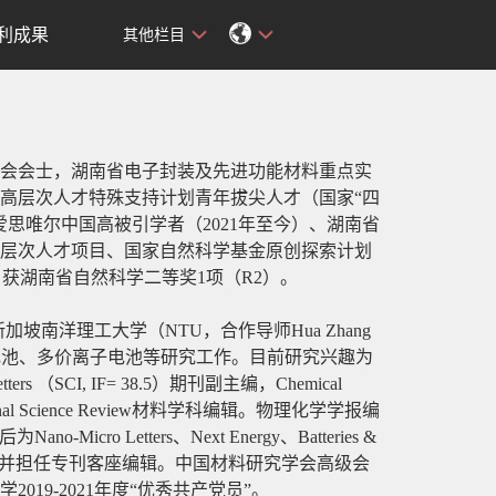
利成果
其他栏目
会会士，湖南省电子封装及先进功能材料重点实
高层次人才特殊支持计划青年拔尖人才（国家“四
爱思唯尔中国高被引学者（
2021
年至今）、湖南省
层次人才项目、国家自然科学基金原创探索计划
，获湖南省自然科学二等奖
1
项（
R2
）。
新加坡南洋理工大学（
NTU
，合作导师
Hua Zhang
电池、多价离子电池等研究工作。目前研究兴趣为
tters
（
SCI, IF=
38.5
）期刊副主编，
Chemical
nal Science Review
材料学科编辑。物理化学学报编
后为
Nano-Micro Letters
、
Next Energy
、
Batteries &
并担任专刊客座编辑。中国材料研究学会高级会
学
2019-2021
年度
“
优秀共产党员
”
。