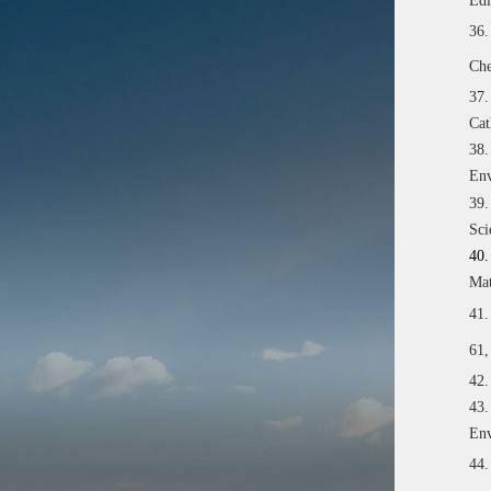
Edi
36.
Che
37.
Cat
38.
Env
39.
Sci
40.
Mat
41.
61,
42.
43.
Env
44.