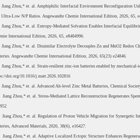
Jiang Zhou,* et. al. Amphiphilic Interfacial Environment Reconfiguration Un
 Ultra-Low N/P Ratios. Angewandte Chemie International Edition, 2026, 65, 
Jiang Zhou,* et. al. Entropy-Mediated Solvation Enables Interfacial Equilib
mie International Edition, 2026, 65, e8484996.
Jiang Zhou,* et. al. Dissimilar Electrolyte Decouples Zn and MnO2 Redox Ch
teries. Angewandte Chemie International Edition, 2026, 65(23) e24846.
Jiang Zhou,* et. al. Strain-resilient zinc-ion batteries enabled by mechanical-
ps://doi.org/10.1016/j.matt.2026.102816
Jiang Zhou,*
et. al. Advanced Ah-level Zinc Metal Batteries, Chemical Socie
Jiang Zhou,* et. al. Stress-Mediated Lattice Reconstruction Regenerates Sp
2952
Jiang Zhou,*
et. al. Regulation of Proton Vehicle Migration for Synergetic I
teries, Advanced Materials, 2026, 38(6), e16427.
Jiang Zhou,* et. al. Adaptive Localized Ectopic Structure Enhances Regener