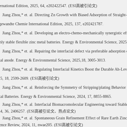
ernational Edition, 2025, 64, e202422547.
(ESI
高被引论文
)
Jiang Zhou,*
et. al.
Directing Zn Growth with Biased Adsorption of Straight-
ewandte Chemie International Edition, 2025, 137, e202421787.
Jiang Zhou,*
et. al. Developing an electro-chemo-mechanically synergistic effe
hly stable flexible zinc metal batteries. Energy & Environmental Science, 202
Jiang Zhou,*
et. al. Repairing the interfacial defect via preferable adsorptio
al anode. Energy & Environmental Science, 2025,18, 3005-3013.
Jiang Zhou,*
et. al.
Regulating Interfacial Kinetics Boost the Durable Ah-Le
5, 18, 2599-2609.
(ESI
高被引论文
)
Jiang Zhou,*
et. al.
Reinforcing the Symmetry of Stripping/plating Behavior v
al Batteries. Energy & Environmental Science, 2024, 17, 8855-8865.
Jiang Zhou,*
et. al. Interfacial Biomacromolecular Engineering toward Stab
4, 36, 2406257.
(ESI
高被引论文、热点论文
)
Jiang Zhou,*
et. al. Spontaneous Grain Refinement Effect of Rare Earth Zinc
ence Review, 2024, 11, nwae205. (ESI
高被引论文
)