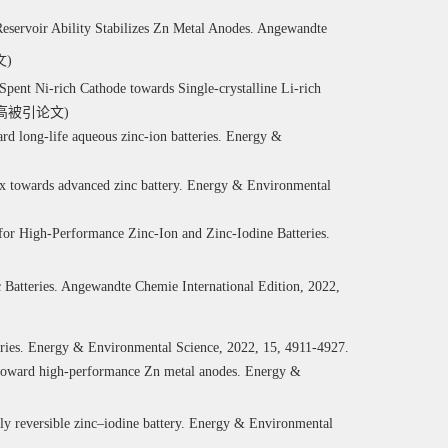
Reservoir Ability Stabilizes Zn Metal Anodes.
Angewandte
文
)
Spent Ni-rich Cathode towards Single-crystalline Li-rich
高被引论文
)
ard long-life aqueous zinc-ion batteries. Energy &
dox towards advanced zinc battery. Energy & Environmental
 for High-Performance Zinc-Ion and Zinc-Iodine Batteries.
 Batteries.
Angewandte Chemie International Edition
, 2022,
tteries. Energy & Environmental Science, 2022, 15, 4911-4927.
on toward high-performance Zn metal anodes. Energy &
hly reversible zinc–iodine battery. Energy & Environmental