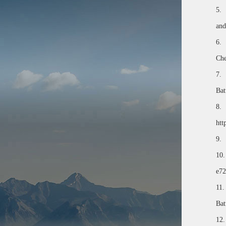
5.
and
6.
Che
7.
Bat
8.
htt
9.
10.
e7
11.
Bat
12.