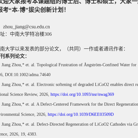
欢迎大家报考本课题组的博士后、博士和硕士，大家一
报考“本
-
博”拔尖创新计划！
：
zhou_jiang@csu.edu.cn
址：中南大学特冶楼
306
南大学以来发表的部分论文，（共同）一作或者通讯作者：
刊系列论文：
Jiang Zhou,* et. al. Topological Frustration of Ångström-Confined Water for
6, DOI:10.1002/adma.74640
Jiang Zhou,* et. al. Electronic softening of degraded LiCoO2 enables direct r
ional Science Review, 2026,
https://doi.org/10.1093/nsr/nwag369
Jiang Zhou,* et. al. A Defect-Centered Framework for the Direct Regenerati
ironmental Science, 2026,
https://doi.org/10.1039/D6EE03509D
Jiang Zhou,* et. al. Defect-Directed Regeneration of LiCoO2 Cathodes via 
ence, 2026, 19, 4383.