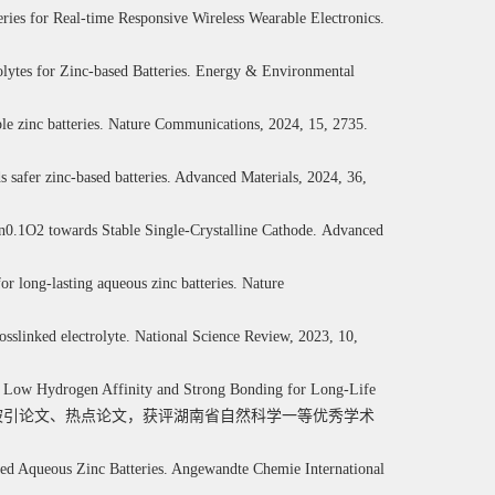
teries for Real-time Responsive Wireless Wearable Electronics.
trolytes for Zinc-based Batteries. Energy & Environmental
able zinc batteries. Nature Communications, 2024, 15, 2735.
ds safer zinc-based batteries. Advanced Materials, 2024, 36,
0.1O2 towards Stable Single-Crystalline Cathode.
Advanced
for long-lasting aqueous zinc batteries. Nature
osslinked electrolyte. National Science Review, 2023, 10,
gh Low Hydrogen Affinity and Strong Bonding for Long-Life
被引论文、热点论文，获评湖南省自然科学一等优秀学术
ced Aqueous Zinc Batteries.
Angewandte Chemie International