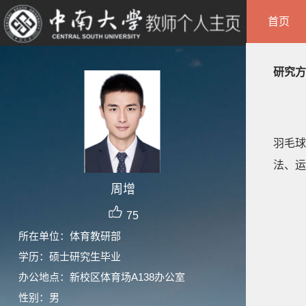
首页
研究方
羽毛球
法、运
周增
75
所在单位：体育教研部
学历：硕士研究生毕业
办公地点：新校区体育场A138办公室
性别：男