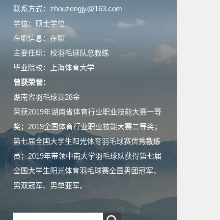
联系方式：zhouzengjy@163.com
学位：硕士学位
在职信息：在职
主要任职：校羽毛球队总教练
毕业院校：上海体育大学
曾获荣誉：
湖南省羽毛球赛28金
荣获2019年湖南省体育行业职业技能大赛一等
奖；2019全国体育行业职业技能大赛二等奖；
第七届全国大学生阳光体育羽毛球赛优秀教练
员；2019年带领中南大学羽毛球队获得第七届
全国大学生阳光体育羽毛球赛全国男团冠军、
男双冠军、男单亚军。