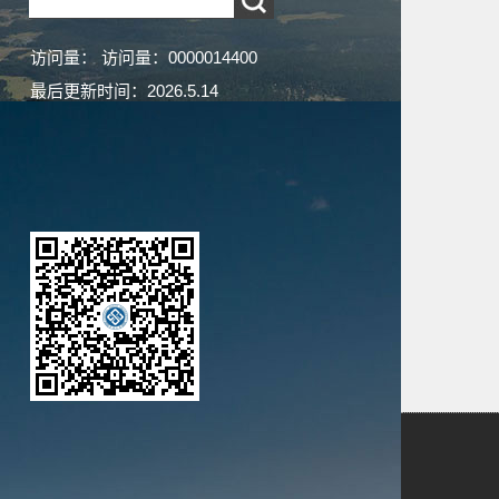
访问量：
访问量：
0000014400
最后更新时间：
2026
.
5
.
14