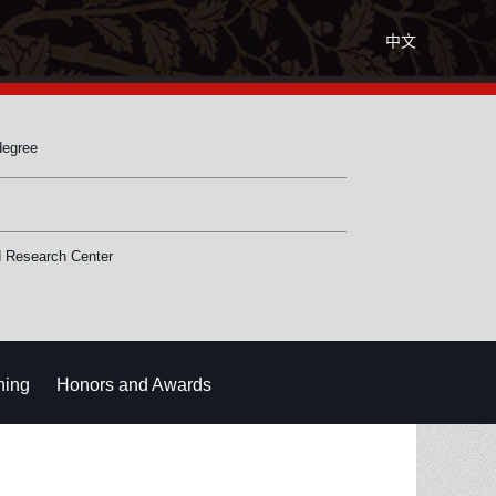
中文
degree
 Research Center
hing
Honors and Awards