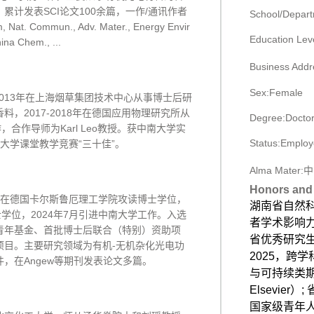
计发表SCI论文100余篇，一作/通讯作者
School/Depar
 Nat. Commun., Adv. Mater., Energy Envir
Education Lev
ina Chem., ...
Business 
Sex:Female
2013年在上海烟草集团技术中心从事博士后研
，2017-2018年在德国应用物理研究所从
Degree:Doctor
合作导师为Karl Leo教授。获中南大学实
Status:Emplo
大学课堂教学竞赛“三十佳”。
Alma Mat
Honors and 
4年在德国卡尔斯鲁厄理工学院攻读博士学位，
湖南省自然科
化学博士学位，2024年7月引进中南大学工作。入选
者学术影响力排
青年基金、首批博士后联合（特别）资助项
省优秀研究生导
项目。主要研究领域为有机-无机杂化光电功
2025，跨学
，在Angew等期刊发表论文多篇。
与可持续类期刊
Elsevier
国家级青年人才