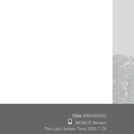
Click:
0000463202
MOBILE Version
The Last Update Time:
2026
.
7
.
28