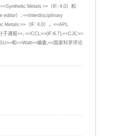
7),<<Synthetic Metals >>（IF: 4.0）和
ditor）; <<Interdisciplinary
c Metals >>（IF: 4.0），<<APL
子通报>>, <<CCL>>(IF:6.7),<<CJC>>
<JCSU>>和<<Watt>>编委,<<国家科学评论