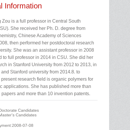
l Information
 Zou is a full professor in Central South
CSU). She received her Ph. D. degree from
 Chemistry, Chinese Academy of Sciences
008, then performed her postdoctoral research
ersity. She was an assistant professor in 2008
 to full professor in 2014 in CSU. She did her
arch in Stanford University from 2012 to 2013, in
y and Stanford university from 2014.8. to
present research field is organic polymers for
ic applications. She has published more than
 papers and more than 10 invention patents.
 Doctorate Candidates
 Master's Candidates
oyment:2008-07-08