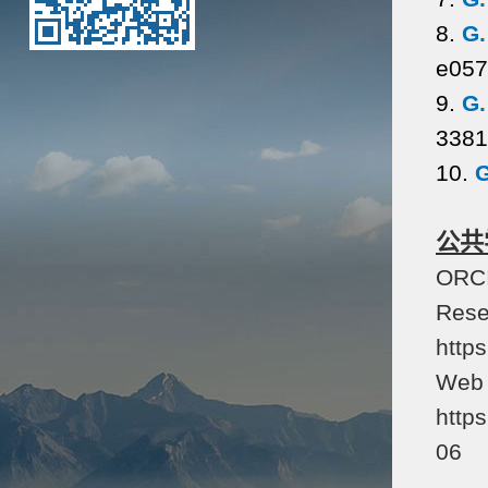
8.
G.
e057
9.
G.
3381
10.
G
公共
ORCI
Rese
http
Web 
http
06