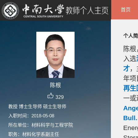
首页
个人简
陈根
入选
才
，
年项
陈根
再生
329
一或
教授 博士生导师 硕士生导师
Ange
入职时间：2018-05-08
Bull.
所在单位：材料科学与工程学院
Ener
职务：材料化学系副主任
Stor