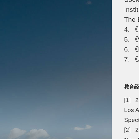
Inst
The 
4.
5.
6. 
7. 
教育经
[1] 2
Los A
Spec
[2] 2