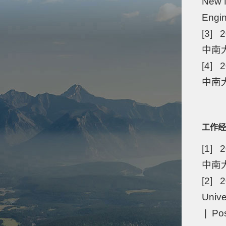
New M
Engi
[3] 2
中南大
[4] 2
中南大
工作经
[1] 
中南
[2] 2
Unive
| Po