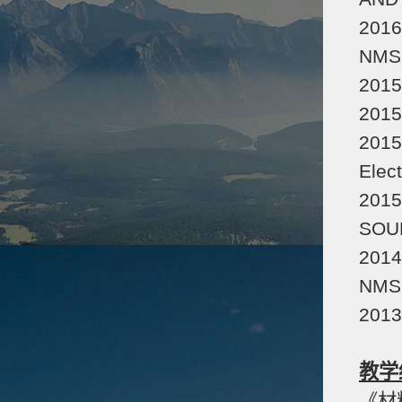
2016
NMS
20
2015
2015
Elec
2015
SOUR
2014
NMS
2013
教学
《材