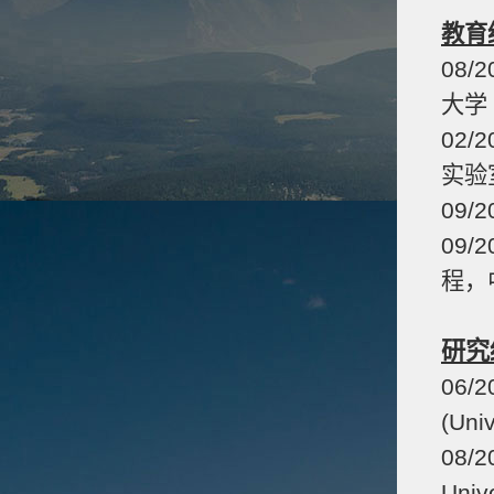
教育
08/
大学（N
02/
实验
09/
09/
程，
研究
06/
(Univ
08/
Unive