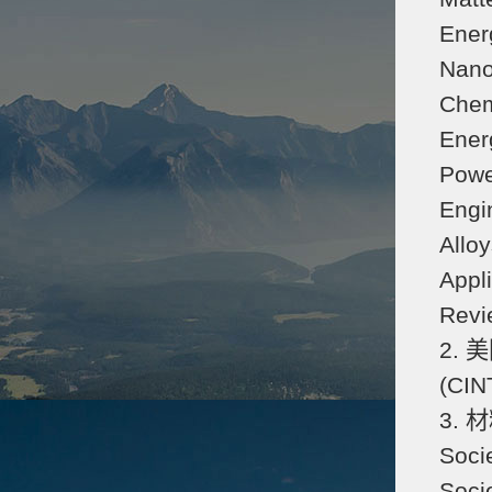
Ener
Nano
Chem
Ener
Powe
Engi
Allo
Appl
Rev
2. 美
(C
3. 
Soc
Soc