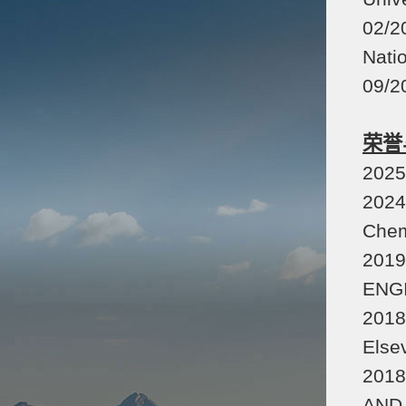
02/
Nati
09/
荣誉
2025
2024
Chem
2019
ENGI
2018
Else
2018
AND