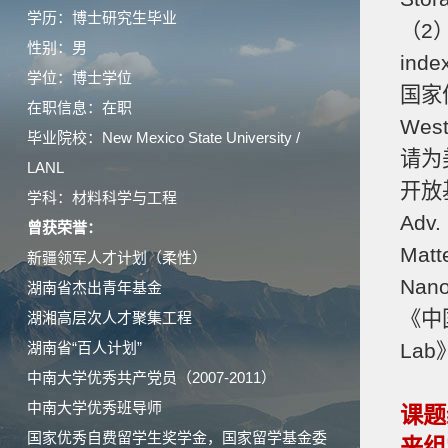
学历：博士研究生毕业
（2）
性别：男
in
学位：博士学位
国家
在职信息：在职
Wes
毕业院校：New Mexico State University /
请为美国
LANL
开放基
学科：材料科学与工程
Adv.
曾获荣誉：
Matte
新疆领军人才计划（柔性）
Na
湖南省杰出青年基金
《中
湖湘高层次人才聚集工程
湖南省“百人计划”
Lab
中南大学优秀共产党员（2007-2011）
中南大学优秀班导师
课题
国家优秀自费留学生奖学金，国家留学基金委
来组