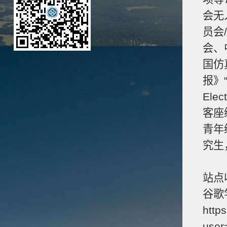
会无
员会
会、
国仿
报》
Elec
客座
青年
究生
站点
谷歌学
https
use