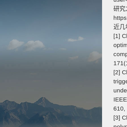
研究之
http
近几
[1] 
opti
comp
171(
[2] C
trigg
unde
IEEE
610,
[3] 
poly