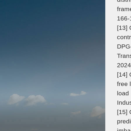
fram
166-
[13] 
contr
DPG-
Trans
2024
[14] 
free 
load
Indus
[15] 
pred
imba