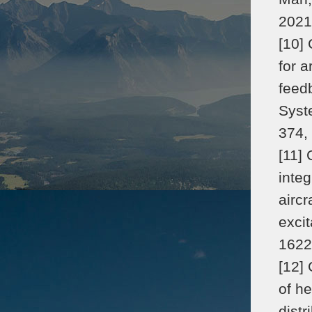
2021
[10]
for a
feed
Syst
374,
[11]
integ
aircr
exci
1622
[12] 
of h
distr