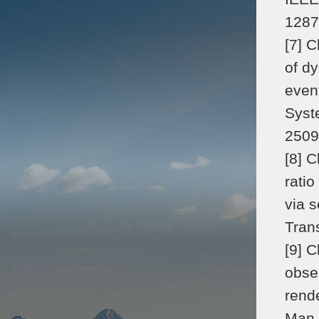
1287
[7] 
of d
even
Syst
2509
[8] C
ratio
via 
Tran
[9] 
obse
rend
Man,