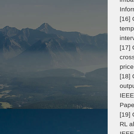
Info
[16]
temp
inter
[17]
cross
pric
[18] 
outp
IEEE
Pape
[19]
RL a
IEEE