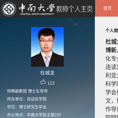
首页
个人简
杜城
博新
化专
连读
杜城龙
利亚
113
科学
特聘副教授 博士生导师
学会
所在单位：自动化学院
文，
学历：博士研究生毕业
作导
办公地点：中南大学民主楼220
院特