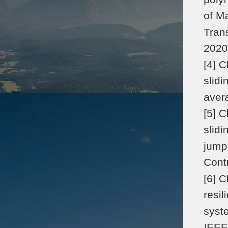
of M
Tran
2020
[4] 
slid
aver
[5] 
slid
jump
Cont
[6] C
resil
syste
IEEE