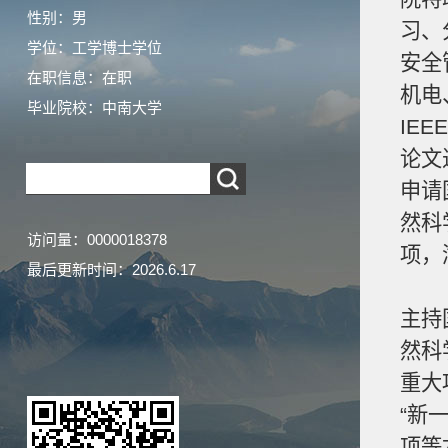
性别：男
习
、
学位：工学博士学位
安全
在职信息：在职
机电
毕业院校：中南大学
IEE
论文
申请
然科
访问量：
0000018378
项，
最后更新时间：
2026
.
6
.
17
主持
然科
重大
“新
项等