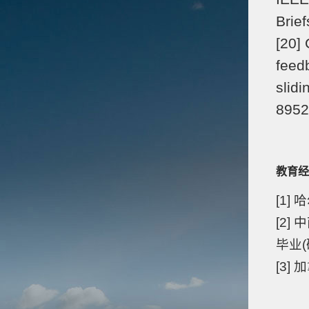
Brie
[20]
feed
slidi
8952
教育经
[1]
[2]
毕业(
[3]