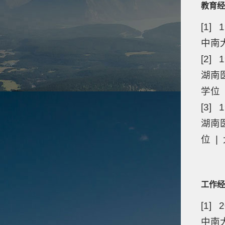
教育经
[1] 1
中南大
[2] 1
湖南
学位
[3] 1
湖南
位 |
工作经
[1] 
中南