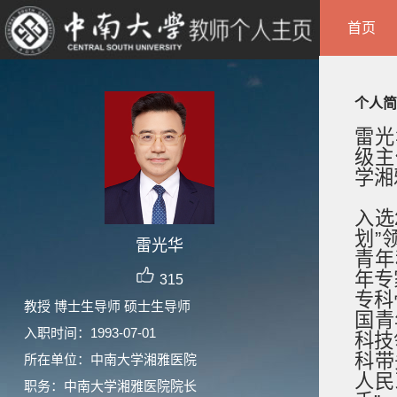
首页
个人简
雷光
级主
学湘
入选
划”
雷光华
青年
年专
315
专科
教授 博士生导师 硕士生导师
国青
入职时间：1993-07-01
科技
科带
所在单位：中南大学湘雅医院
人民
职务：中南大学湘雅医院院长