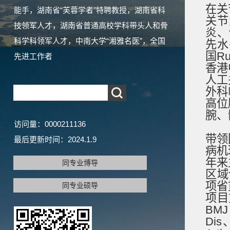
在关
能手，湖南省“芙蓉学者”特聘教授，湖南省科
关节
技领军人才，湖南省普通高校学科带头人和骨
炎、
科学科领军人才，中南大学“湘雅名医”，全国
先水
国R
先进工作者
香港
人工
外科
高位
腕、
访问量：
0000211136
带领
最后更新时间：
2024
.
1
.
9
病机
年来
同专业博导
区域
项省
同专业硕导
项目
BMJ
Dis