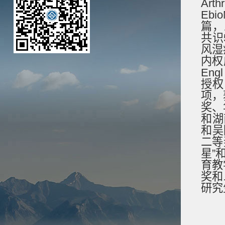
Art
Eb
篇，
共识
风湿
内权
Engl
授权
项，
奖、
和湖
和吴
二等
星”
育教
奖和
研究