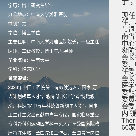
手”
学历：博士研究生毕业
办公地点：中南大学湘雅医院
现任
任、
性别：男
节退
学位：博士学位
南省
主要任职：中南大学湘雅医院院长，一级主任
中心
炎防
医师，二级教授，博士生/后导师
会长
毕业院校：中南大学
委、
学科：临床医学
任委
会长
曾获荣誉：
医学
2023年中国工程院院士有效候选人，国家“万
委能
人计划领军人才”，教育部“长江学者”特聘教
委员
会委
授，科技部“中青年科技创新领军人才”，国家
内镜杂
卫生计生突出贡献中青年专家，国家临床重点
Ther
专科骨科和运动医学科带头人，享受国务院政
66
府特殊津贴，全国先进工作者，全国青年岗位