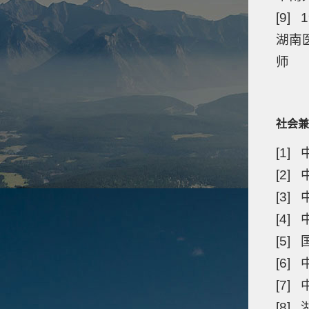
[9] 1
湖南
师
社会兼
[1]
[2
[3
[4
[5
[6
[7
[8]