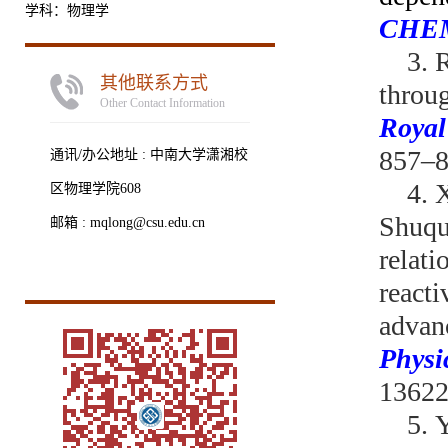
学科：物理学
CHEM
3.
其他联系方式
throu
Other Contact Information
Royal
857–8
通讯/办公地址 :
中南大学潇湘校
4.
X
区物理学院608
Shuqu
邮箱 :
mqlong@csu.edu.cn
relat
react
advan
Physi
1362
5.
Y