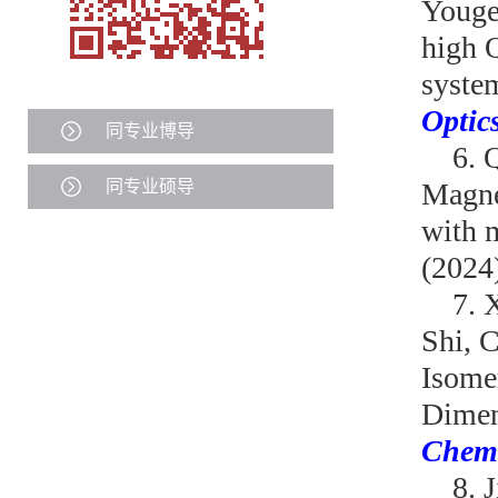
Youge
high 
system
Optic
同专业博导
6.
同专业硕导
Magne
with 
(2024
7.
X
Shi, 
Isome
Dimen
Chem.
8.
J