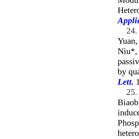
Hetero
Appli
24
Yuan,
Niu*
passi
by
qu
Lett.
1
25
Biaob
induc
Phosp
hetero