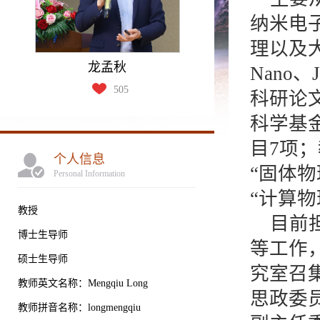
纳米电
理以及大
龙孟秋
Nano、
505
科研论文
科学基
目7项；
个人信息
“固体
Personal Information
“计算
教授
目前
博士生导师
等工作
硕士生导师
究室召
教师英文名称：Mengqiu Long
思政委
教师拼音名称：longmengqiu