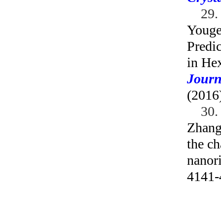
29
Youge
Predic
in He
Journ
(2016
30
Zhang,
the c
nanor
4141-