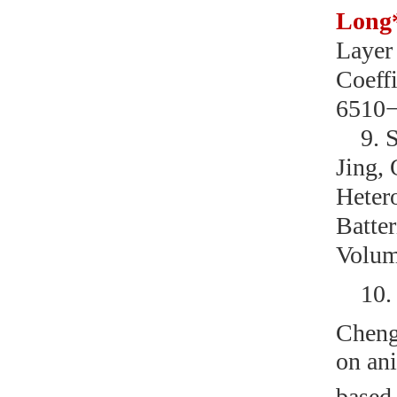
Long
Layer
Coeffi
6510
9.
S
Jing,
Heter
Batter
Volum
10
Cheng
on ani
based 