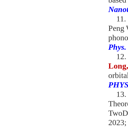
Nanot
11.
Peng
phono
Phys.
12
Long
orbita
PHYS
13
Theor
Two
D
2023;