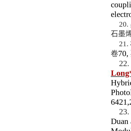
coupl
elect
20.
石墨
21.
70,
卷
22
Long
Hybri
Photo
23
Duan
Modul