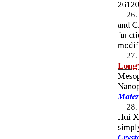
26120
26
and Ch
functi
modif
27
Long
Mesop
Nanopa
Mater
28
Hui Xu
simpl
Cryst