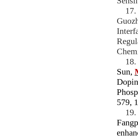
Sensi
17
Guozh
Interf
Regul
Chemi
18
Sun,
Dopin
Phosp
579, 
19
Fangp
enhan