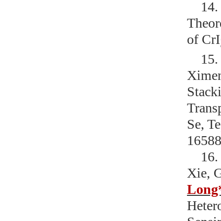
14
Theor
of CrI
15
Ximen
Stack
Trans
Se, Te
1658
16
Xie, 
Long
Heter