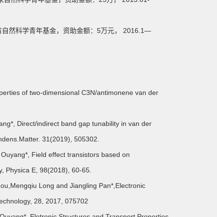
南省自然科学青年基金，资助金额：5万元， 2016.1—
perties of two-dimensional C3N/antimonene van der
*, Direct/indirect band gap tunability in van der
ndens.Matter. 31(2019), 505302.
Ouyang*, Field effect transistors based on
y, Physica E, 98(2018), 60-65.
ou,Mengqiu Long and Jiangling Pan*,Electronic
technology, 28, 2017, 075702
Ouyang*, Eletronic Structures and Transport Properties