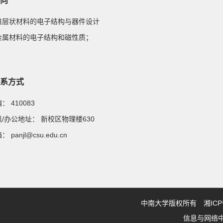
向
 二维层状材料的电子结构与器件设计
 半金属材料的电子结构和磁性质；
系方式
邮编：
410083
通讯/办公地址：
新校区物理楼630
邮箱：
panjl@csu.edu.cn
中南大学版权所有 湘ICP备0
信息与网络