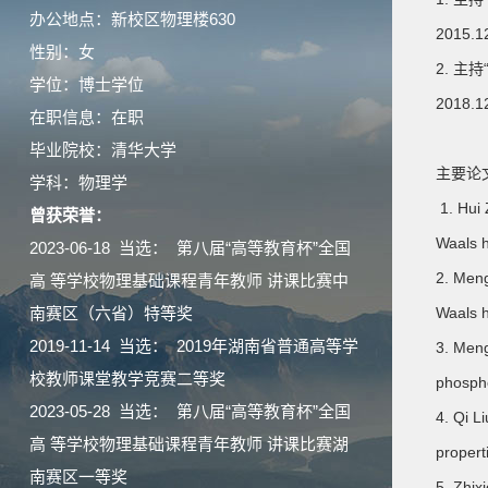
办公地点：新校区物理楼630
2015.1
性别：女
2. 主
学位：博士学位
2018.1
在职信息：在职
毕业院校：清华大学
主要论
学科：物理学
1. Hui 
曾获荣誉：
Waals h
2023-06-18 当选： 第八届“高等教育杯”全国
2. Meng
高 等学校物理基础课程青年教师 讲课比赛中
南赛区（六省）特等奖
Waals h
2019-11-14 当选： 2019年湖南省普通高等学
3. Meng
校教师课堂教学竞赛二等奖
phospho
2023-05-28 当选： 第八届“高等教育杯”全国
4. Qi L
高 等学校物理基础课程青年教师 讲课比赛湖
propert
南赛区一等奖
5. Zhix