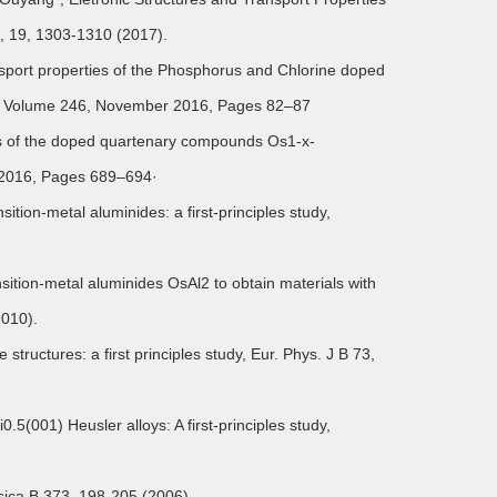
, 19, 1303-1310 (2017).
ansport properties of the Phosphorus and Chlorine doped
un., Volume 246, November 2016, Pages 82–87
es of the doped quartenary compounds Os1-x-
y 2016, Pages 689–694·
ition-metal aluminides: a first-principles study,
sition-metal aluminides OsAl2 to obtain materials with
2010).
structures: a first principles study, Eur. Phys. J B 73,
5(001) Heusler alloys: A first-principles study,
ysica B 373, 198-205 (2006).