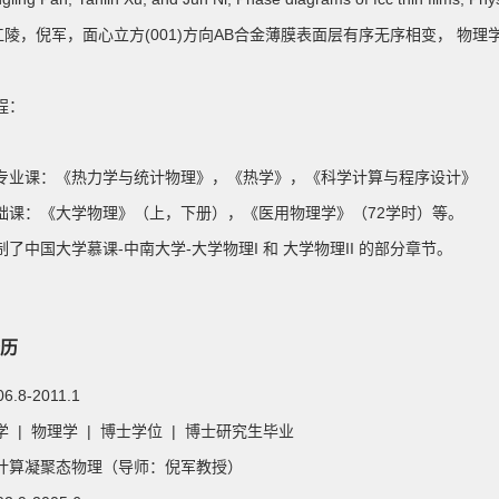
潘江陵，倪军，面心立方(001)方向AB合金薄膜表面层有序无序相变， 物理学报， 5
程：
专业课：《热力学与统计物理》，《热学》，《科学计算与程序设计》
础课：《大学物理》（上，下册），《医用物理学》（72学时）等。
了中国大学慕课-中南大学-大学物理I 和 大学物理II 的部分章节。
历
06.8-2011.1
 | 物理学 | 博士学位 | 博士研究生毕业
计算凝聚态物理（导师：倪军教授）