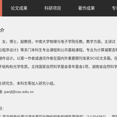
论文成果
科研项目
著作成果
专
介
，女，博士，副教授，中南大学物理与电子学院任教。教学方面，主讲过
与程序设计》等多门本科生专业课程和公共基础课程。专业为计算凝聚态
器件设计。以第一作者或通讯作者在国内外重要期刊发表SCI论文多篇。
子结构和光学性质。主持国家自然科学基金青年基金1项，湖南省自然科学
士研究生、本科生等加入研究小组。
 panjl@csu.edu.cn
目：
持 “ 高自旋极化率过渡金属铝化物的结构和磁性质研究”（11204382），国