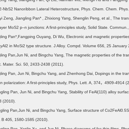
-NbS2 Nanoribbon Lateral Heterostructure, Phys. Chem. Chem. Phys.
yi Zeng, Jiangling Pan* , Zhixiong Yang, Shenglin Peng, et al., The tr
layer MoS2 p–n junctions: A first-principles study, Solid State. Comm
gling Pan*,Fangping Ouyang, Di Wu, Electronic and magnetic properti
Al2 in MoSi2 type structure. J Alloy. Compd. Volume 656, 25 Januar
gling Pan,Jun Ni, and Bingchu Yang, The magnetic properties of the trans
 Mater. Sci. 50, 2433-2438 (2011).
gling Pan, Jun Ni, Bingchu Yang, and Zhenhong Dai, Dopings in the tran
in polarization: A first-principles study, Phys. Lett. A, 374，4909-4914 (
ngling Pan, Jun Ni, and Bingchu Yang, Stability of FeAl(110) alloy surface 
3 (2010).
ngling Pan,Jun Ni, and Bingchu Yang, Surface structure of Co2FeAl0.5Si0.
 B 405, 1580-1585 (2010).
ngling Pan, Yanlin Xu, and Jun Ni, Phase diagrams of fcc thin films, Ph