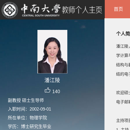
首页
个人简
潘江陵
学计算
结构与
结的电
潘江陵
140
欢迎硕
副教授 硕士生导师
电子邮箱:
入职时间：2002-09-01
所在单位：物理学院
主持项
学历：博士研究生毕业
1. 主