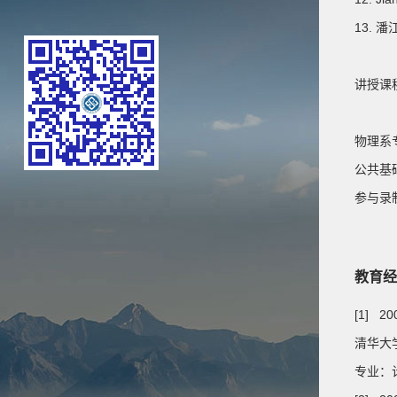
13. 
讲授课
物理系
公共基
参与录制
教育经
[1] 20
清华大学
专业：