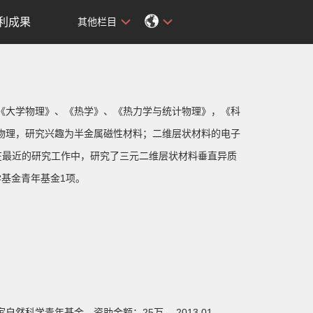
利成果
其他栏目
《大学物理》、《热学》、《热力学与统计物理》，《科
物理，研究兴趣为半金属磁性材料；二维层状材料的电子
在最近的研究工作中，研究了三元二维层状材料垂直异质
基金青年基金1项。
家自然科学青年基金，资助金额：25万， 2013.01-