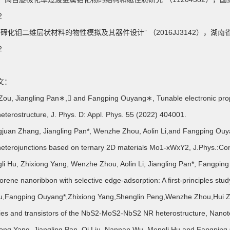
2
持“碲化钼二维层状材料的物性模拟及其器件设计” （2016JJ3142），湖
2
文：
Zou, Jiangling Pan∗, and Fangping Ouyang∗, Tunable electronic pro
eterostructure, J. Phys. D: Appl. Phys. 55 (2022) 404001.
juan Zhang, Jiangling Pan*, Wenzhe Zhou, Aolin Li,and Fangping Ouyang
eterojunctions based on ternary 2D materials Mo1-xWxY2, J.Phys.:Co
li Hu, Zhixiong Yang, Wenzhe Zhou, Aolin Li, Jiangling Pan*, Fangping 
rene nanoribbon with selective edge-adsorption: A first-principles stud
iu,Fangping Ouyang*,Zhixiong Yang,Shenglin Peng,Wenzhe Zhou,Hui Z
ies and transistors of the NbS2-MoS2-NbS2 NR heterostructure, Nano
iong Yang, Jiangling Pan, Qi Liu, Nannan Wu, Mengli Hu and Fangping 