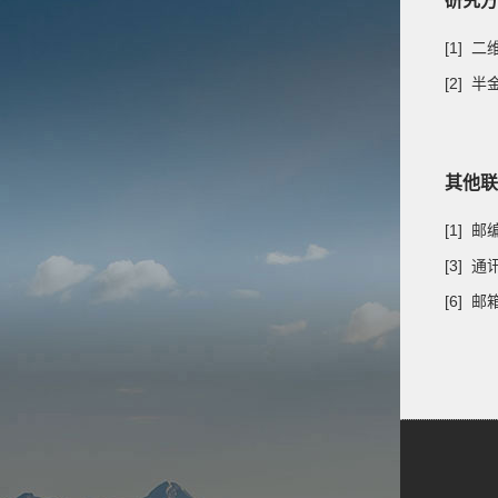
研究方
[1]
[2]
其他联
[1] 
[3] 
[6] 