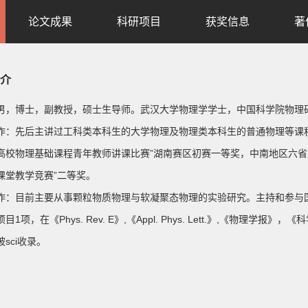
论文成果
科研项目
获奖信息
著
介
男，博士，副教授，硕士生导师。武汉大学物理学学士，中国科学院物理
作：先后主讲过工科类本科生的大学物理及物理类本科生的普通物理等课程
高校物理基础课程青年教师讲课比赛”湖南赛区初赛一等奖，中南地区六省复
课堂教学竞赛”二等奖。
作：目前主要从事颗粒物质物理与软凝聚态物理的实验研究。主持和参与国
目1项，在《Phys. Rev. E》,《Appl. Phys. Lett.》,《
sci收录。